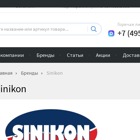
Вакансии
Партнерские пункты самовывоза
Горячая л
+7 (49
 компании
Бренды
Статьи
Акции
Достав
авная
Бренды
Sinikon
inikon