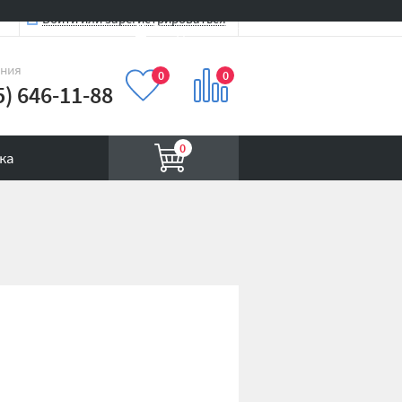
Войти или зарегистрироваться
Вход на сайт
иния
0
0
5) 646-11-88
0
ка