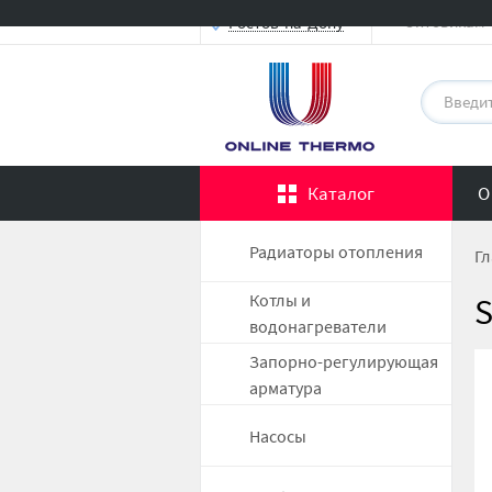
Оптовикам
Ростов-на-Дону
Каталог
О
Радиаторы отопления
Гл
Котлы и
S
водонагреватели
Запорно-регулирующая
арматура
Насосы