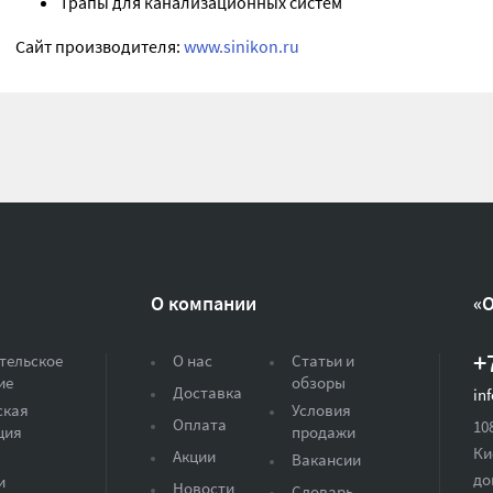
Трапы для канализационных систем
Сайт производителя:
www.sinikon.ru
О компании
«
+
тельское
О нас
Статьи и
ие
обзоры
Доставка
in
ская
Условия
Оплата
10
ция
продажи
Ки
Акции
Вакансии
до
и
Новости
Словарь