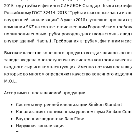
2015 году трубы и фитинги СИНИКОН Стандарт были сертиф
Российскому ГОСТ 32414–2013 “Трубы и фасонные части из 
внутренней канализации". А уже в 2016 г. успешно прошли 
компании SKZ на соответствие жестким Европейским требов
полипропиленовых трубопроводов для отвода сточных вод 
внутри зданий. Часть 1. Требования к трубам, фитингам и си
Высокое качество конечного продукта всегда являлось осн
заводе введена многоступенчатая система контроля качества
входного сырья и комплектующих. Именно поэтому поставщ
которые во многом определяют качество конечного изделия
M.O.L.
Ассортимент поставляемой продукции:
Системы внутренней канализации Sinikon Standart
Канализация с пониженным уровнем шума Sinikon Comf
Внутренние водостоки Rain Flow
Наружная канализация