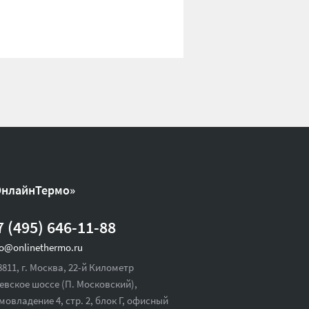
ОнлайнТермо»
7 (495) 646-11-88
fo@onlinethermo.ru
8811, г. Москва, 22-й Километр
евское шоссе (П. Московский),
мовладение 4, стр. 2, блок Г, офисный