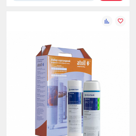
К
В
сравнению
избранно