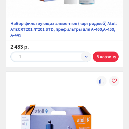
Набор фильтрующих элементов (картриджей) Atoll
ATECRT201 №201 STD, префильтры для A-460,A-450,
A-445
2 483 р.
1
К
В
сравнению
избранно