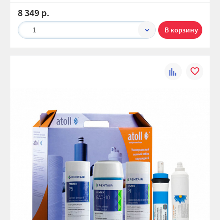
8 349 р.
1
К
В
сравнению
избранно