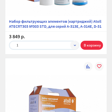
Набор фильтрующих элементов (картриджей) Atoll
ATECRT303 №303 STD, для серий A-313E, A-314E, D-31
3 849 р.
1
К
В
сравнению
избранно