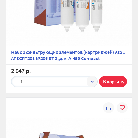
Набор фильтрующих элементов (картриджей) Atoll
ATECRT208 №206 STD, для A-450 Compact
2 647 р.
1
К
В
сравнению
избранно