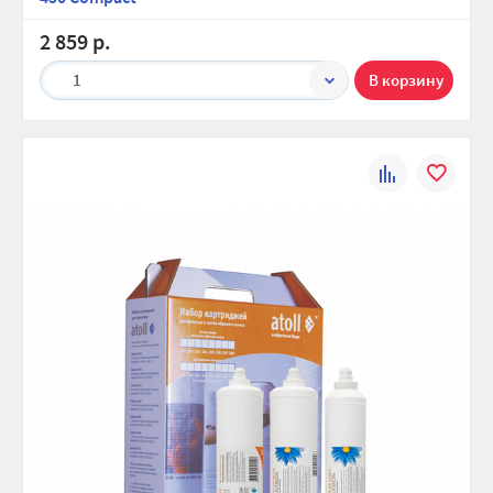
2 859 р.
1
К
В
сравнению
избранно