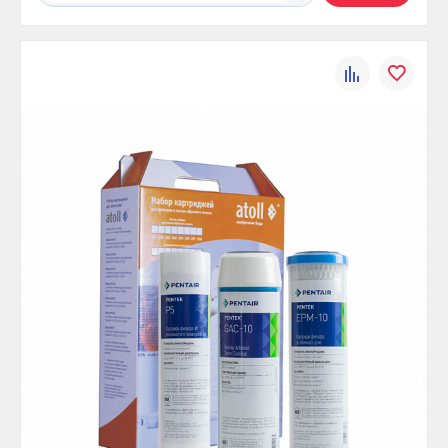
К
В
сравнению
избранно