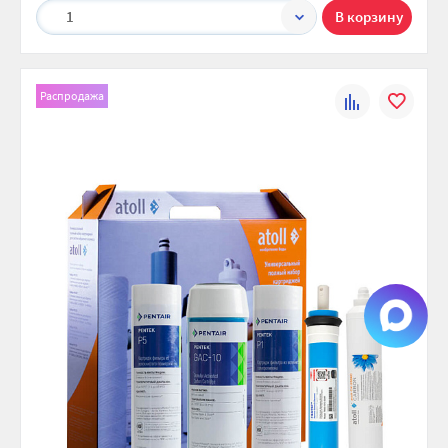
1
Распродажа
К
В
сравнению
избранно