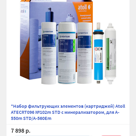
*Набор фильтрующих элементов (картриджей) Atoll
ATECRT096 №102m STD с минерализатором, для A-
550m STD/A-560Em
7 898 р.