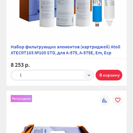
Набор фильтрующих элементов (картриджей) Atoll
ATECRT103 №103 STD, для A-575, A-575E, Em, Ecp
8 253 р.
1
Распродажа
К
В
сравнению
избранно