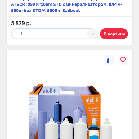
ATECRT099 №106m STD с минерализатором, для A-
550m box STD/A-560Em Sailboat
5 829 р.
1
К
В
сравнению
избранно