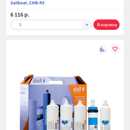
Sailboat, CMB-R3
6 116 р.
1
К
В
сравнению
избранно