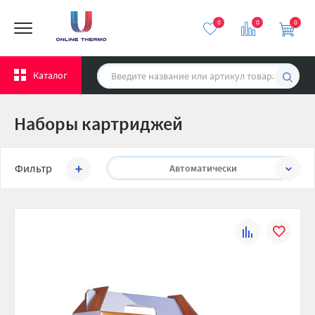
0
0
0
Каталог
Наборы картриджей
Сортировать:
Фильтр
Автоматически
К
В
сравнению
избранно