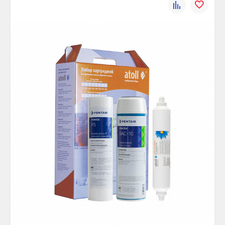
К
В
сравнению
избранно