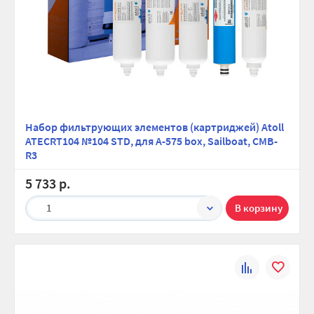
Набор фильтрующих элементов (картриджей) Atoll
ATECRT104 №104 STD, для A-575 box, Sailboat, CMB-
R3
5 733 р.
1
К
В
сравнению
избранно