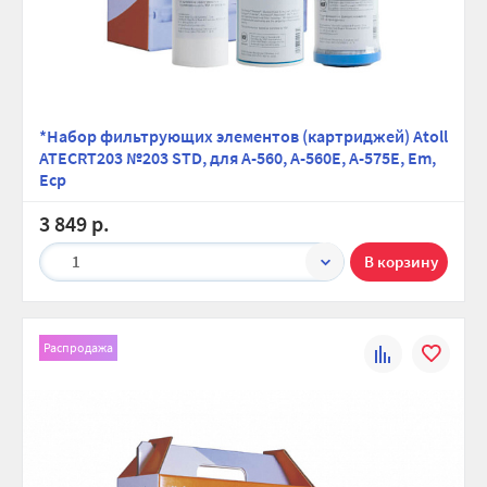
*Набор фильтрующих элементов (картриджей) Atoll
ATECRT203 №203 STD, для A-560, A-560E, A-575E, Em,
Ecp
3 849 р.
1
Распродажа
К
В
сравнению
избранно