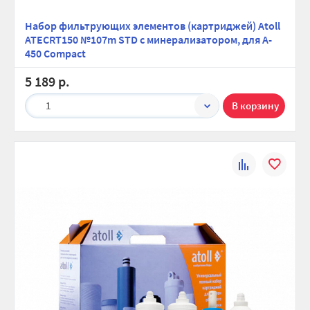
Набор фильтрующих элементов (картриджей) Atoll
ATECRT150 №107m STD с минерализатором, для A-
450 Compact
5 189 р.
1
К
В
сравнению
избранно