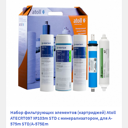
Набор фильтрующих элементов (картриджей) Atoll
ATECRT097 №103m STD с минерализатором, для A-
575m STD/A-575Em