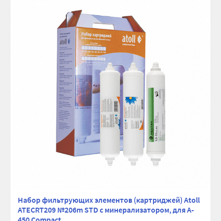
Набор фильтрующих элементов (картриджей) Atoll
ATECRT209 №206m STD с минерализатором, для A-
450 Compact