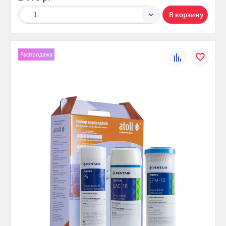
1
Распродажа
К
В
сравнению
избранно