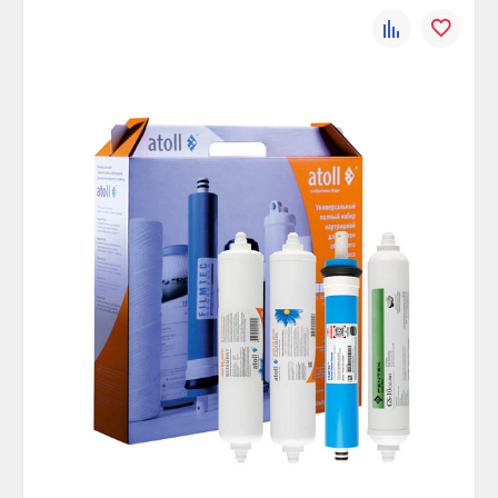
К
В
сравнению
избранно