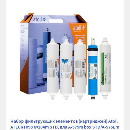
Набор фильтрующих элементов (картриджей) Atoll
ATECRT098 №104m STD, для A-575m box STD/A-575Em