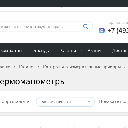
Вакансии
Партнерские пункты самовывоза
Горячая л
+7 (49
 компании
Бренды
Статьи
Акции
Достав
авная
Каталог
Контрольно-измерительные приборы
Термоманометры
Сортировать:
Показать по:
Автоматически