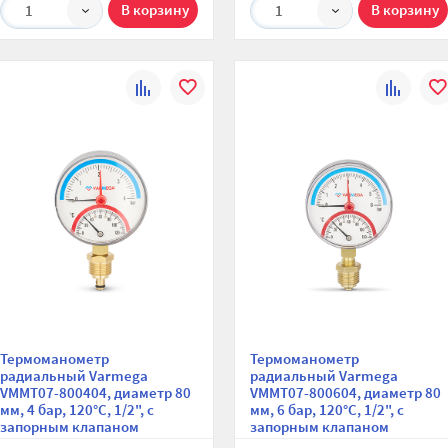
1
1
К
В
К
В
сравнению
избранное
сравнени
изб
Термоманометр
Термоманометр
радиальный Varmega
радиальный Varmega
VMMT07-800404, диаметр 80
VMMT07-800604, диаметр 80
мм, 4 бар, 120°С, 1/2", с
мм, 6 бар, 120°С, 1/2", с
запорным клапаном
запорным клапаном