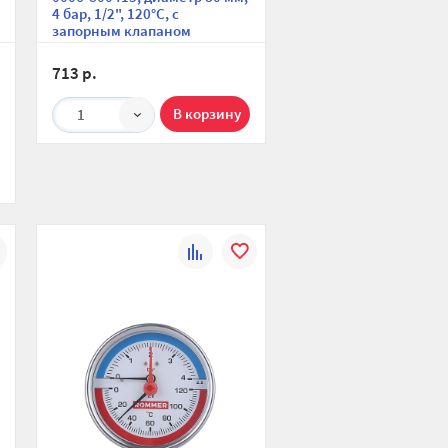
4 бар, 1/2", 120°С, с
запорным клапаном
713 р.
1
К
В
ю
ранное
сравнению
избранное