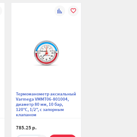
К
В
ю
ранное
сравнению
избранное
Термоманометр аксиальный
Varmega VMMT06-801004,
диаметр 80 мм, 10 бар,
120°С, 1/2", с запорным
клапаном
785.25 р.