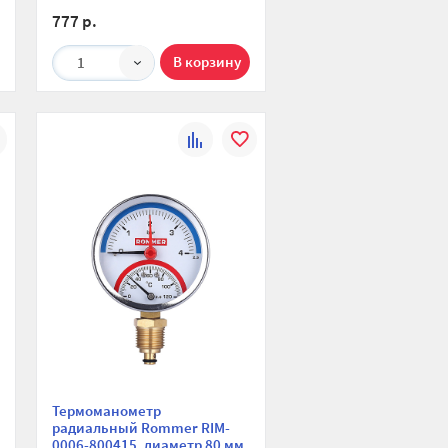
777 р.
1
К
В
ю
ранное
сравнению
избранное
Термоманометр
радиальный Rommer RIM-
0006-800415, диаметр 80 мм,