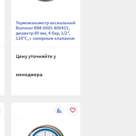
Термоманометр аксиальный
Rommer RIM-0005-800415,
диаметр 80 мм, 4 бар, 1/2",
120°С, с запорным клапаном
Цену уточняйте у
менеджера
К
В
ю
ранное
сравнению
избранное