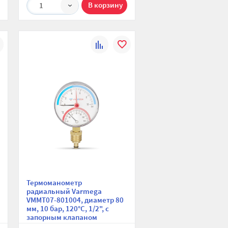
1
К
В
ю
ранное
сравнению
избранное
Термоманометр
радиальный Varmega
VMMT07-801004, диаметр 80
мм, 10 бар, 120°С, 1/2", с
запорным клапаном