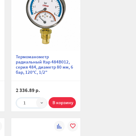
Термоманометр
радиальный Itap 484B012,
серия 484, диаметр 80 мм, 6
бар, 120°С, 1/2"
2 336.89 р.
1
К
В
ю
ранное
сравнению
избранное