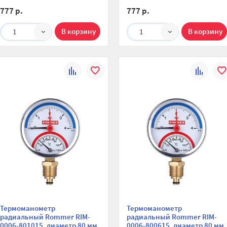
777 р.
777 р.
1
1
К
В
К
В
сравнению
избранное
сравнени
изб
Термоманометр
Термоманометр
радиальный Rommer RIM-
радиальный Rommer RIM-
0006-801015, диаметр 80 мм,
0006-800615, диаметр 80 мм,