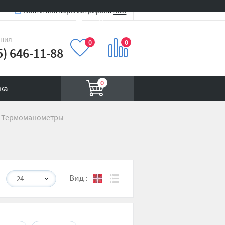
Войти или зарегистрироваться
Вход на сайт
иния
0
0
5) 646-11-88
0
ка
Термоманометры
Вид
:
24