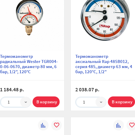
Термоманометр
Термоманометр
радиальный Wester TGR004-
аксиальный Itap 485B012,
0-06-0670, диаметр 80 мм, 6
серия 485, диаметр 63 мм, 4
бар, 1/2", 120°С
бар, 120°С, 1/2"
1 184.48 р.
2 038.07 р.
1
1
К
В
К
В
сравнению
избранное
сравнени
изб