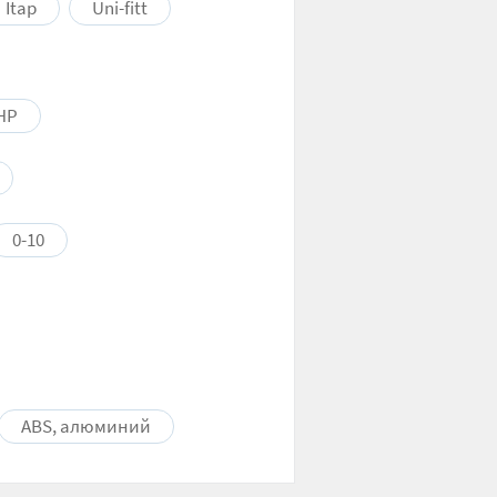
Itap
Uni-fitt
НР
0-10
ABS, алюминий