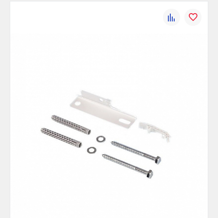
К
В
сравнению
избранно