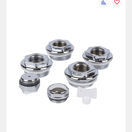
К
В
сравнению
избранно