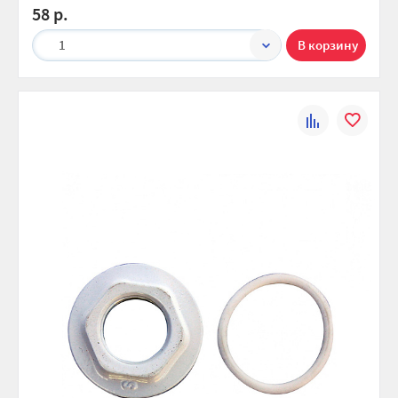
58 р.
1
К
В
сравнению
избранно