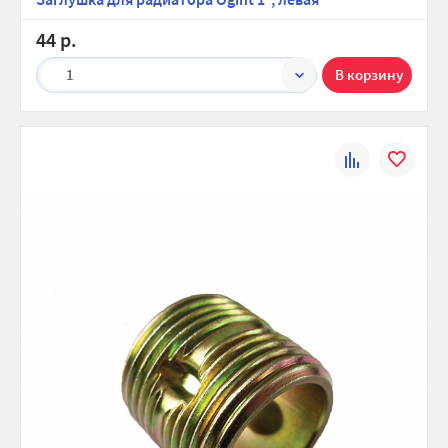
44 р.
1
К
В
сравнению
избранно