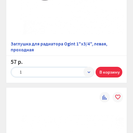
Заглушка для радиатора Ogint 1"x3/4", левая,
проходная
57 р.
1
К
В
сравнению
избранно