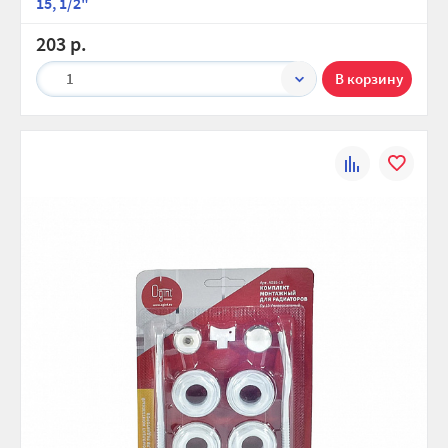
15, 1/2"
203 р.
1
К
В
сравнению
избранно