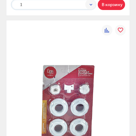
1
К
В
сравнению
избранно