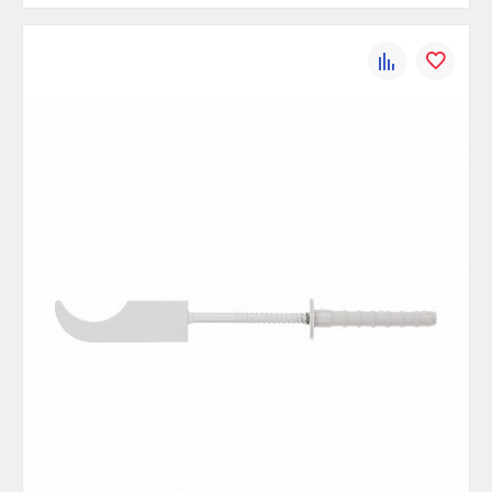
К
В
сравнению
избранно