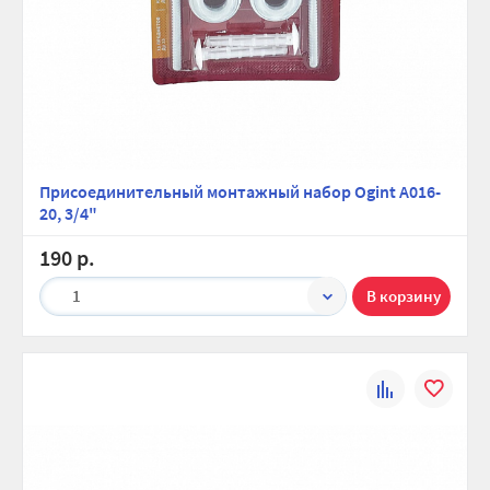
Присоединительный монтажный набор Ogint А016-
20, 3/4"
190 р.
1
К
В
сравнению
избранно