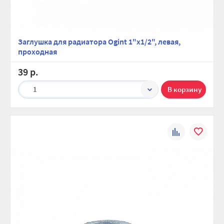
Заглушка для радиатора Ogint 1"x1/2", левая,
проходная
39 р.
1
К
В
сравнению
избранно