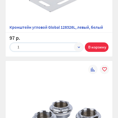
Кронштейн угловой Global 128326L, левый, белый
97 р.
1
К
В
сравнению
избранно