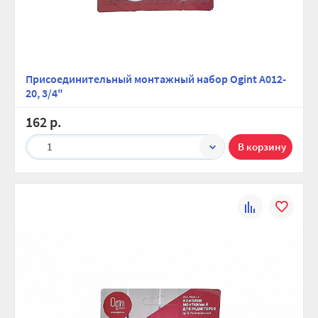
Присоединительный монтажный набор Ogint A012-
20, 3/4"
162 р.
1
К
В
сравнению
избранно