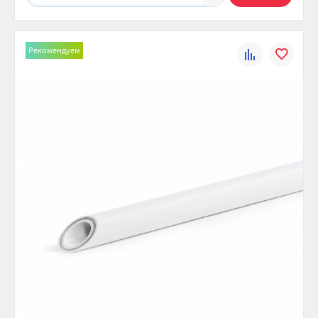
Рекомендуем
К
В
сравнению
избранно