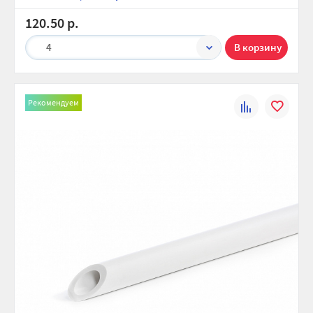
120.50 р.
4
Рекомендуем
К
В
сравнению
избранно