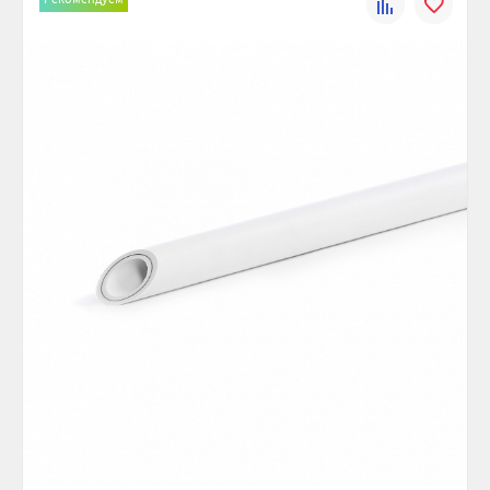
К
В
сравнению
избранно