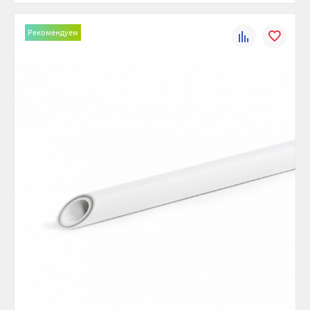
Рекомендуем
К
В
сравнению
избранно