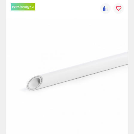
Рекомендуем
К
В
сравнению
избранно