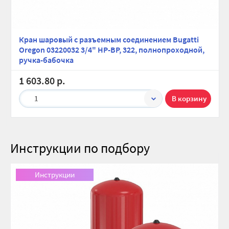
Кран шаровый с разъемным соединением Bugatti
Oregon 03220032 3/4" НР-ВР, 322, полнопроходной,
ручка-бабочка
1 603.80 р.
1
Инструкции по подбору
Новинка
Скидка 10%
нное
нное
Инструкции