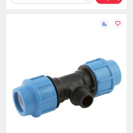
К
В
сравнению
избранно