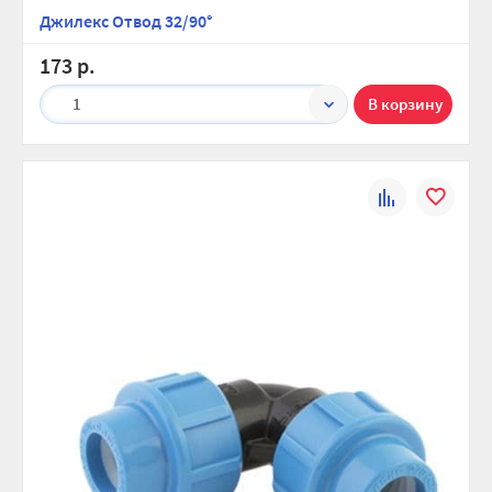
Джилекс Отвод 32/90°
173 р.
1
К
В
сравнению
избранно