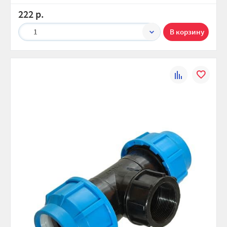
222 р.
1
К
В
сравнению
избранно