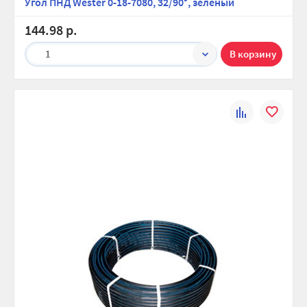
Угол ПНД Wester 0-18-7080, 32/90°, зеленый
144.98 р.
1
К
В
сравнению
избранно