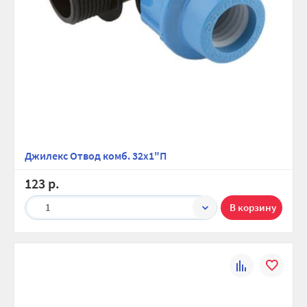
Джилекс Отвод комб. 32х1"П
123 р.
1
К
В
сравнению
избранно