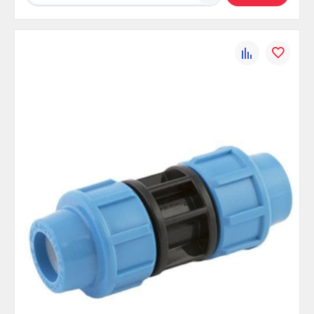
К
В
сравнению
избранно