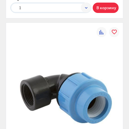
1
К
В
сравнению
избранно