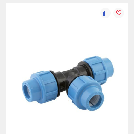
К
В
сравнению
избранно