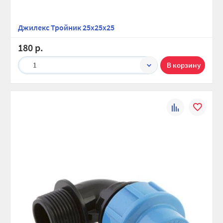
Джилекс Тройник 25х25х25
180 р.
1
К
В
сравнению
избранно