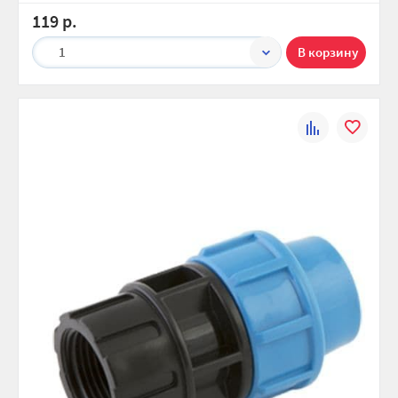
119 р.
1
К
В
сравнению
избранно