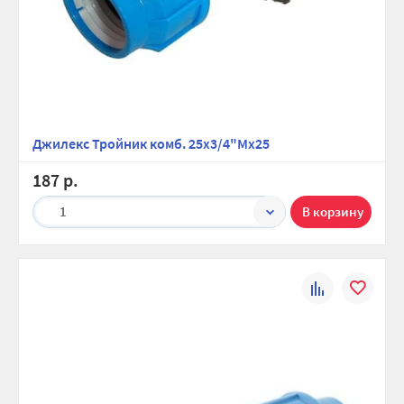
Джилекс Тройник комб. 25х3/4"Мх25
187 р.
1
К
В
сравнению
избранно