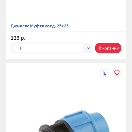
Джилекс Муфта соед. 25х25
123 р.
1
К
В
сравнению
избранно