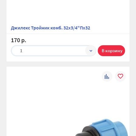
Джилекс Тройник комб. 32х3/4"Пх32
170 р.
1
К
В
сравнению
избранно