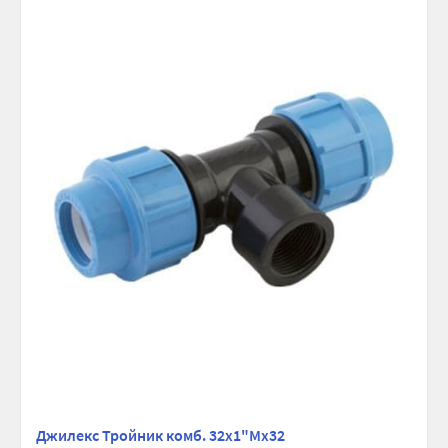
сравнению
избранно
Джилекс Тройник комб. 32х1"Мх32