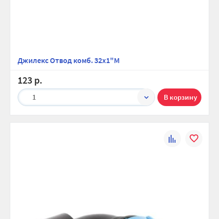
Джилекс Отвод комб. 32х1"М
123 р.
1
К
В
сравнению
избранно