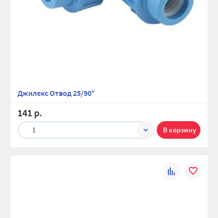
Джилекс Отвод 25/90°
141 р.
1
К
В
сравнению
избранно