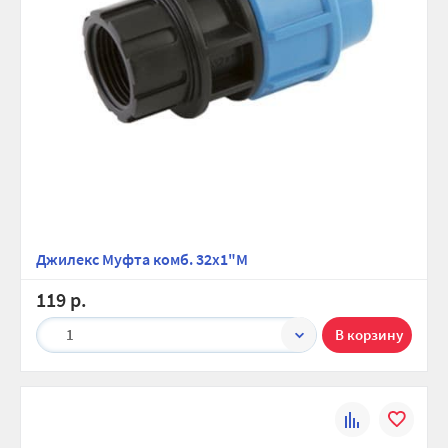
Джилекс Муфта комб. 32х1"М
119 р.
1
К
В