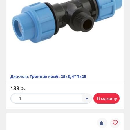
Джилекс Тройник комб. 25х3/4"Пх25
138 р.
1
К
В