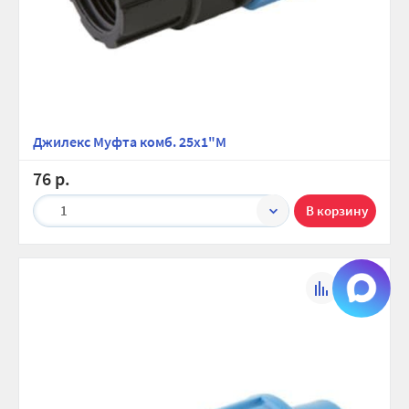
Джилекс Муфта комб. 25х1"М
76 р.
1
К
В
сравнению
избранно