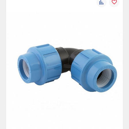
К
В
сравнению
избранно