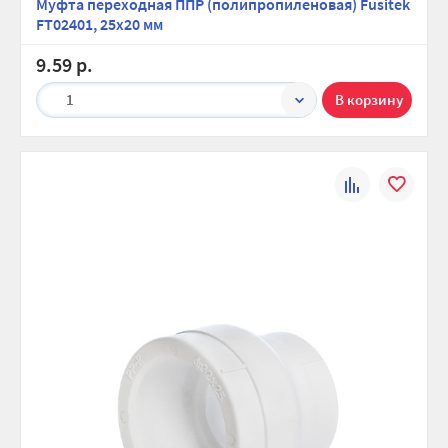
Муфта переходная ППР (полипропиленовая) Fusitek
FT02401, 25х20 мм
9.59 р.
1
К
В
сравнению
избранно