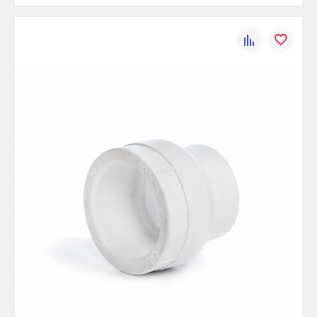
К
В
сравнению
избранно