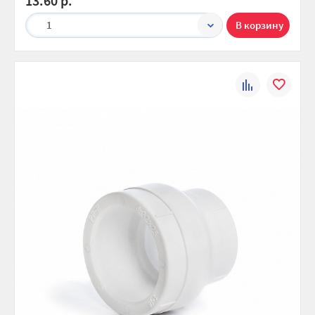
13.60 р.
1
К
В
сравнению
избранно