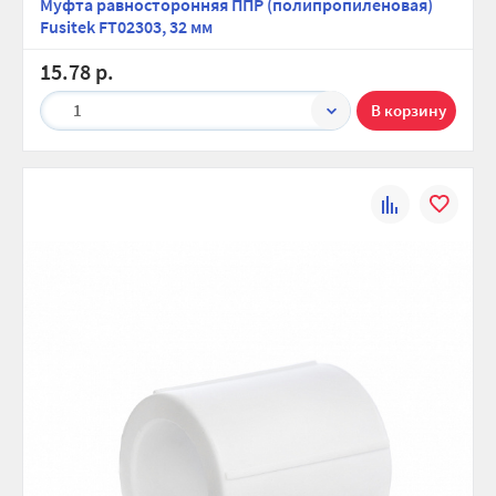
Муфта равносторонняя ППР (полипропиленовая)
Fusitek FT02303, 32 мм
15.78 р.
1
К
В
сравнению
избранно