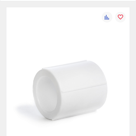
К
В
сравнению
избранно