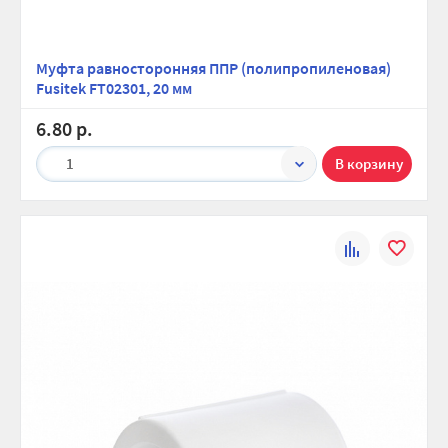
Муфта равносторонняя ППР (полипропиленовая)
Fusitek FT02301, 20 мм
6.80 р.
1
К
В
сравнению
избранно