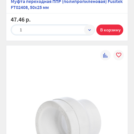
Муфта переходная ППР (полипропиленовая) Fusitek
FT02408, 50х25 мм
47.46 р.
1
К
В
сравнению
избранно