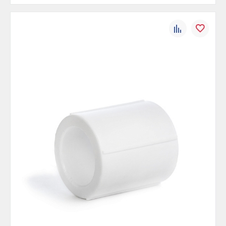
К
В
сравнению
избранно