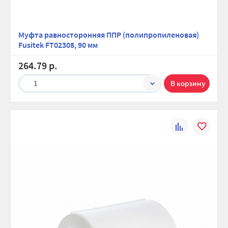
Муфта равносторонняя ППР (полипропиленовая)
Fusitek FT02308, 90 мм
264.79 р.
1
К
В
сравнению
избранно