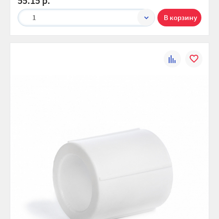
55.15 р.
1
К
В
сравнению
избранно