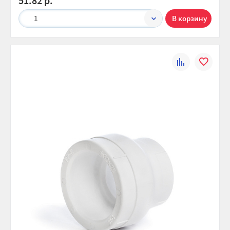
51.82 р.
1
К
В
сравнению
избранно