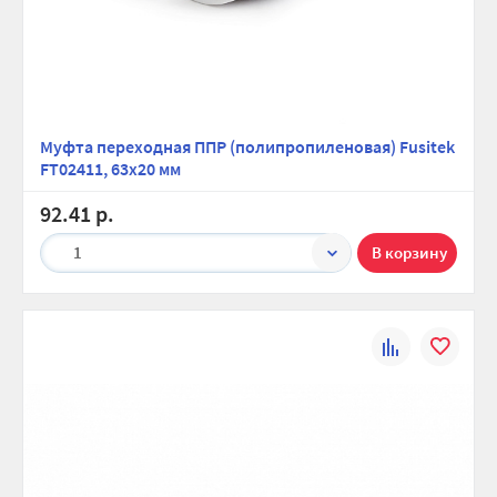
Муфта переходная ППР (полипропиленовая) Fusitek
FT02411, 63х20 мм
92.41 р.
1
К
В
сравнению
избранно