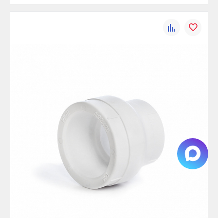
К
В
сравнению
избранно