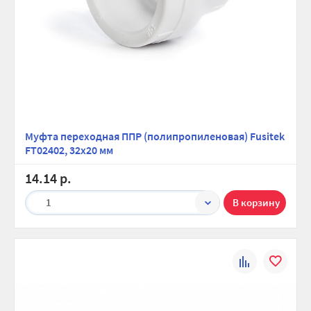
Муфта переходная ППР (полипропиленовая) Fusitek
FT02402, 32х20 мм
14.14 р.
1
К
В
сравнению
избранно