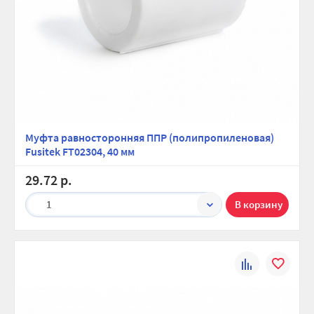
Муфта равносторонняя ППР (полипропиленовая)
Fusitek FT02304, 40 мм
29.72 р.
1
К
В
сравнению
избранно