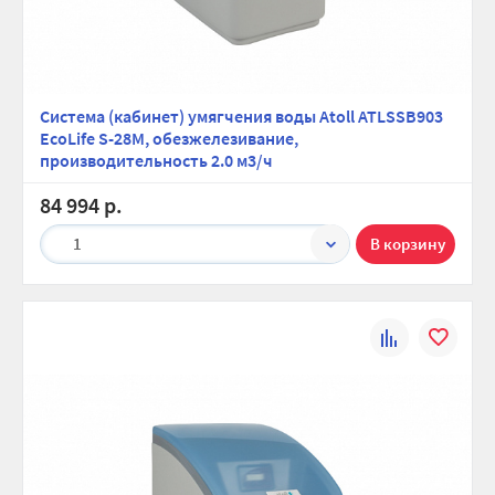
Система (кабинет) умягчения воды Atoll ATLSSB903
EcoLife S-28M, обезжелезивание,
производительность 2.0 м3/ч
84 994 р.
1
К
В
сравнению
избранно