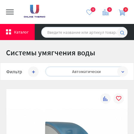
0
0
0
Каталог
Системы умягчения воды
Сортировать:
Фильтр
Автоматически
К
В
сравнению
избранно