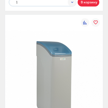
1
К
В
сравнению
избранно