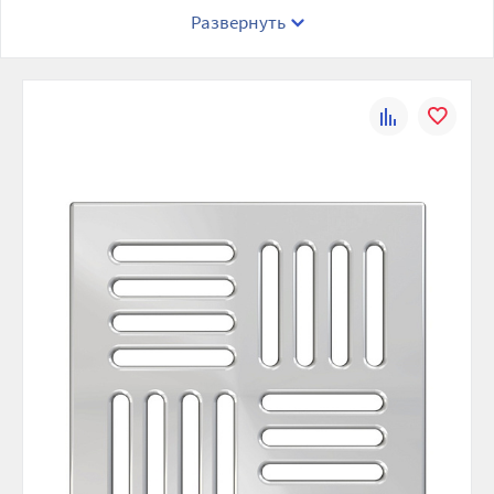
Развернуть
К
В
сравнению
избранно