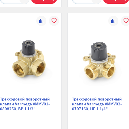
К
В
К
В
сравнению
избранное
сравнени
изб
Трехходовой поворотный
Трехходовой поворотный
клапан Varmega VMMV01-
клапан Varmega VMMV02-
0808250, ВР 1 1/2"
0707160, НР 1 1/4"