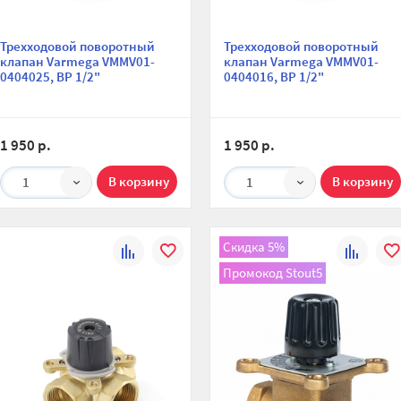
Трехходовой поворотный
Трехходовой поворотный
клапан Varmega VMMV01-
клапан Varmega VMMV01-
0404025, ВР 1/2"
0404016, ВР 1/2"
1 950 р.
1 950 р.
1
1
Скидка 5%
К
В
К
В
Промокод Stout5
сравнению
избранное
сравнени
изб