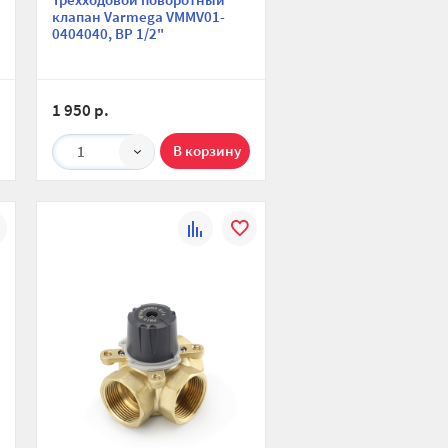
клапан Varmega VMMV01-
0404040, ВР 1/2"
1 950 р.
1
К
В
ю
ранное
сравнению
избранное