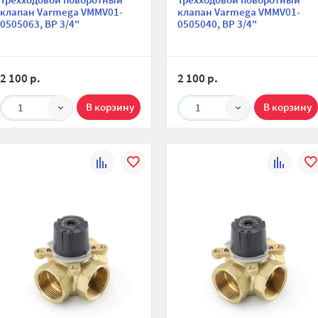
клапан Varmega VMMV01-
клапан Varmega VMMV01-
0505063, ВР 3/4"
0505040, ВР 3/4"
2 100 р.
2 100 р.
1
1
К
В
К
В
сравнению
избранное
сравнени
изб