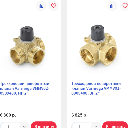
К
В
К
В
сравнению
избранное
сравнени
изб
Трехходовой поворотный
Трехходовой поворотный
клапан Varmega VMMV02-
клапан Varmega VMMV01-
0909400, НР 2"
0909400, ВР 2"
6 300 р.
6 825 р.
1
1