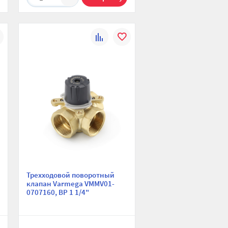
К
В
ю
ранное
сравнению
избранное
Трехходовой поворотный
клапан Varmega VMMV01-
0707160, ВР 1 1/4"