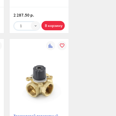
2 287.50 р.
1
К
В
ю
ранное
сравнению
избранное
Трехходовой поворотный