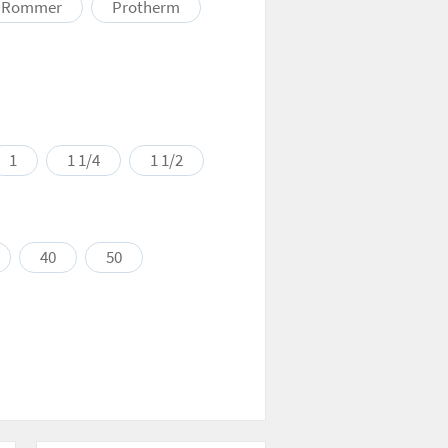
Rommer
Protherm
1
1 1/4
1 1/2
40
50