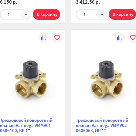
6 150 р.
3 412.50 р.
1
1
К
В
К
В
сравнению
избранное
сравнени
изб
Трехходовой поворотный
Трехходовой поворотный
клапан Varmega VMMV01-
клапан Varmega VMMV02-
0606100, ВР 1"
0606063, НР 1"