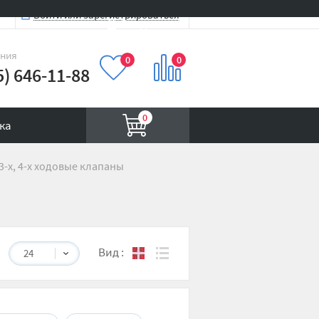
Войти или зарегистрироваться
Вход на сайт
иния
0
0
5) 646-11-88
0
ка
 3-х, 4-х ходовые клапаны
Вид
:
24