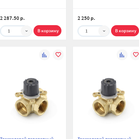
2 287.50 р.
2 250 р.
1
1
К
В
К
В
сравнению
избранное
сравнени
изб
Трехходовой поворотный
Трехходовой поворотный