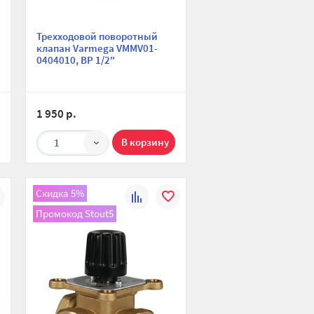
Трехходовой поворотный
клапан Varmega VMMV01-
0404010, ВР 1/2"
1 950 р.
1
Скидка 5%
К
В
Промокод Stout5
ю
ранное
сравнению
избранное