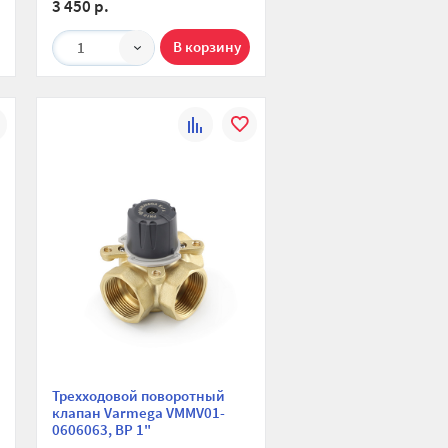
3 450 р.
1
К
В
ю
ранное
сравнению
избранное
Трехходовой поворотный
клапан Varmega VMMV01-
0606063, ВР 1"