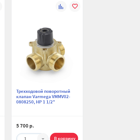
К
В
ю
ранное
сравнению
избранное
Трехходовой поворотный
клапан Varmega VMMV02-
0808250, НР 1 1/2"
5 700 р.
1