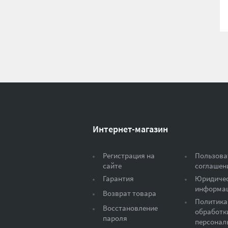
Интернет-магазин
Регистрация на
Пользова
сайте
соглашен
Гарантия
Юридиче
информа
Возврат товара
Политика
Восстановление
обработк
пароля
персонал