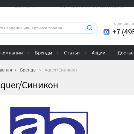
Вакансии
Партнерские пункты самовывоза
Горячая л
+7 (49
 компании
Бренды
Статьи
Акции
Достав
авная
Бренды
Aquer/Синикон
Aquer/Синикон