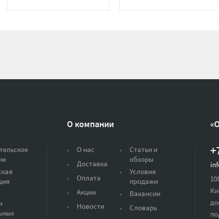
О компании
«
+
тельское
О нас
Статьи и
ие
обзоры
Доставка
in
ская
Условия
Оплата
10
ция
продажи
Ки
Акции
Вакансии
до
и
Новости
Словарь
ьных
по