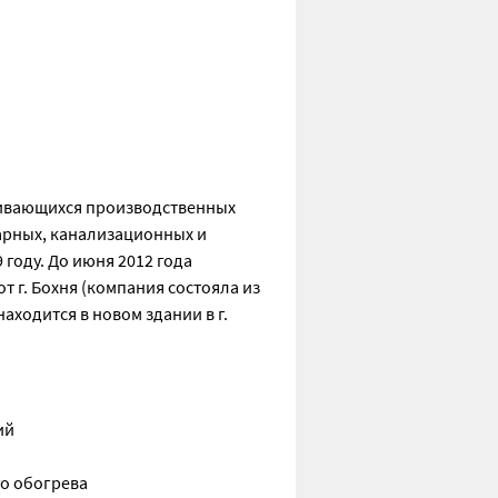
вивающихся производственных
арных, канализационных и
году. До июня 2012 года
 г. Бохня (компания состояла из
аходится в новом здании в г.
ий
го обогрева