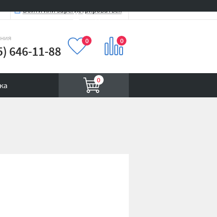
Войти или зарегистрироваться
Вход на сайт
иния
0
0
5) 646-11-88
0
ка