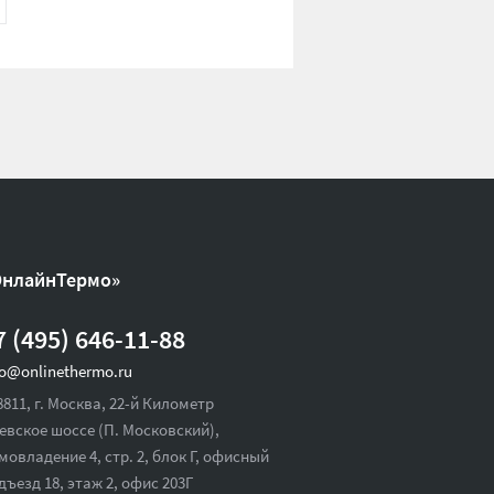
ОнлайнТермо»
7 (495) 646-11-88
fo@onlinethermo.ru
8811, г. Москва, 22-й Километр
евское шоссе (П. Московский),
мовладение 4, стр. 2, блок Г, офисный
дъезд 18,
этаж 2, офис 203Г