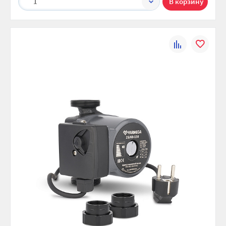
1
К
В
сравнению
избранно