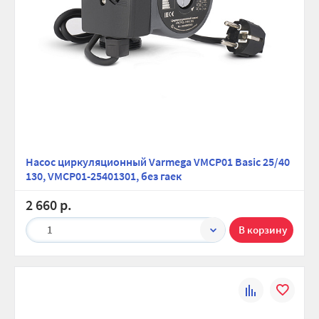
Насос циркуляционный Varmega VMCP01 Basic 25/40
130, VMCP01-25401301, без гаек
2 660 р.
1
К
В
сравнению
избранно