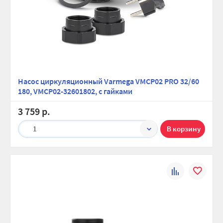
Насос циркуляционный Varmega VMCP02 PRO 32/60
180, VMCP02-32601802, с гайками
3 759 р.
1
К
В
сравнению
избранно