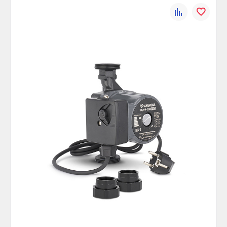
К
В
сравнению
избранно