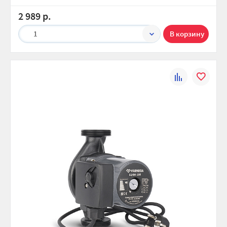
2 989 р.
1
К
В
сравнению
избранно