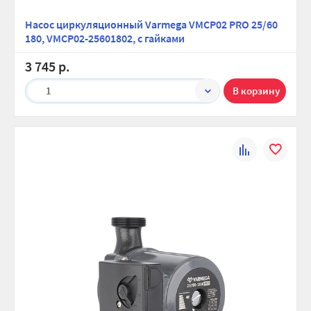
Насос циркуляционный Varmega VMCP02 PRO 25/60
180, VMCP02-25601802, с гайками
3 745 р.
1
К
В
сравнению
избранно