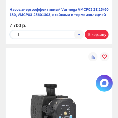
Насос энергоэффективный Varmega VMCP03 2E 25/60
130, VMCP03-25601303, с гайками и термоизоляцией
7 700 р.
1
К
В
сравнению
избранно