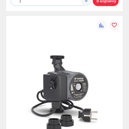
1
К
В
сравнению
избранно