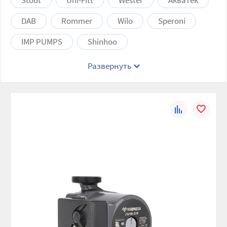
Stout
Uni-Fitt
Wester
Акватек
DAB
Rommer
Wilo
Speroni
IMP PUMPS
Shinhoo
Развернуть
К
В
сравнению
избранно