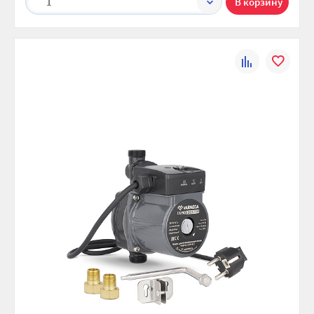
1
К
В
сравнению
избранно