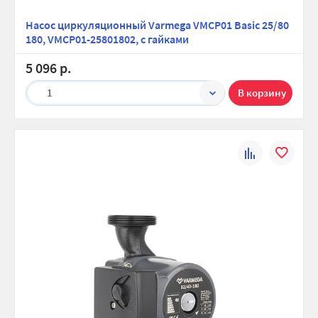
Насос циркуляционный Varmega VMCP01 Basic 25/80
180, VMCP01-25801802, с гайками
5 096 р.
1
К
В
сравнению
избранно