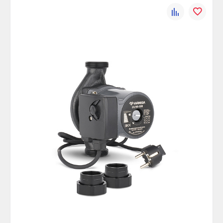
К
В
сравнению
избранно