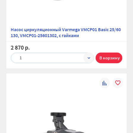
Насос циркуляционный Varmega VMCP01 Basic 25/60
130, VMCP01-25601302, с гайками
2 870 р.
1
К
В
сравнению
избранно