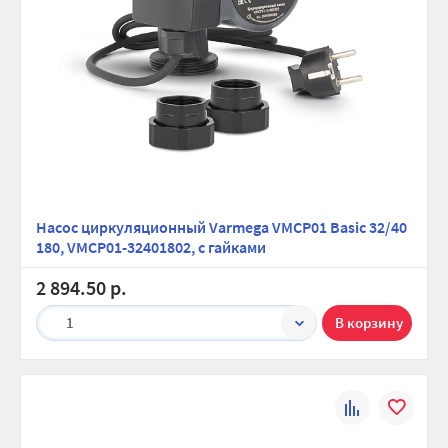
Насос циркуляционный Varmega VMCP01 Basic 32/40
180, VMCP01-32401802, с гайками
2 894.50 р.
1
К
В
сравнению
избранно