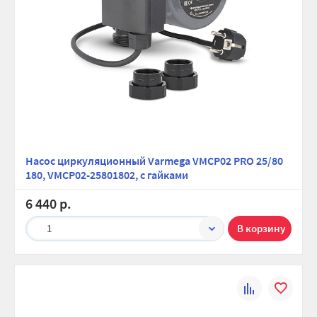
Насос циркуляционный Varmega VMCP02 PRO 25/80
180, VMCP02-25801802, с гайками
6 440 р.
1
К
В
сравнению
избранно