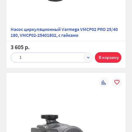
Насос циркуляционный Varmega VMCP02 PRO 25/40
180, VMCP02-25401802, с гайками
3 605 р.
1
К
В
сравнению
избранно