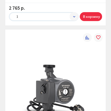
2 765 р.
1
К
В
сравнению
избранно