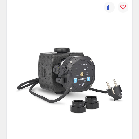
К
В
сравнению
избранно