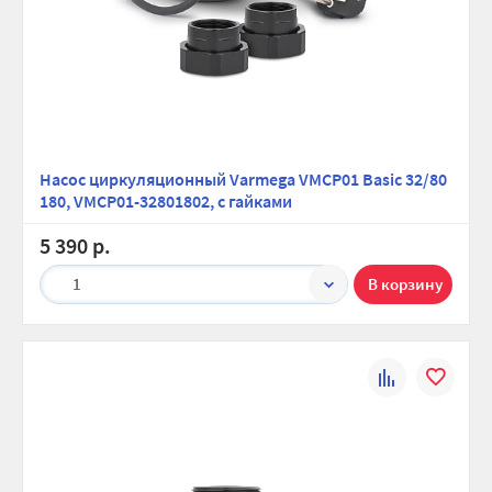
Насос циркуляционный Varmega VMCP01 Basic 32/80
180, VMCP01-32801802, с гайками
5 390 р.
1
К
В
сравнению
избранно