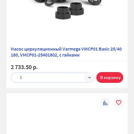
Насос циркуляционный Varmega VMCP01 Basic 25/40
180, VMCP01-25401802, с гайками
2 733.50 р.
1
К
В
сравнению
избранно