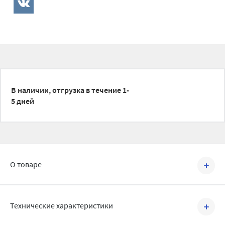
В наличии, отгрузка в течение 1-
5 дней
О товаре
Артикул №
VMCP01-25801802
Технические характеристики
Циркуляционные насосы Varmega предназначены для создания