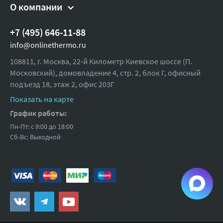
О компании
Вода, водный раствор гликолей
Качество воды:
(до 50 %)
+7 (495) 646-11-88
Мощность, Вт:
145
info@onlinethermo.ru
Частота, Гц:
50
108811, г. Москва, 22-й Километр Киевское шоссе (П.
Максимальный расход, м3/ч:
5.8
Московский), домовладение 4, стр. 2, блок Г, офисный
подъезд 18,
Максимальный напор, м:
этаж 2, офис 203Г
8
Показать на карте
Номинальное напряжение, В:
220
График работы:
Температура перекачиваемой
от +2 до +110
Пн-Пт: с 9:00 до 18:00
жидкости, °С:
Сб-Вс: Выходной
Диаметр гаек, дюйм:
1
Диаметр всасывающего
1
патрубка, дюйм:
Диаметр напорного патрубка,
1
дюйм:
Монтажная длина, мм:
180