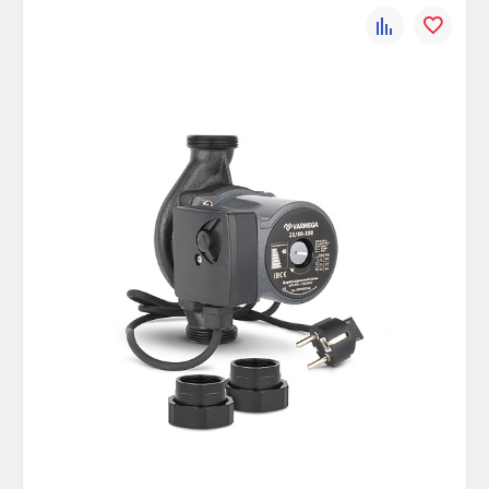
К
В
сравнению
избранно