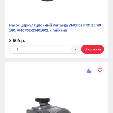
Насос циркуляционный Varmega VMCP02 PRO 25/40
180, VMCP02-25401802, с гайками
3 605 р.
1
К
В
сравнению
избранно