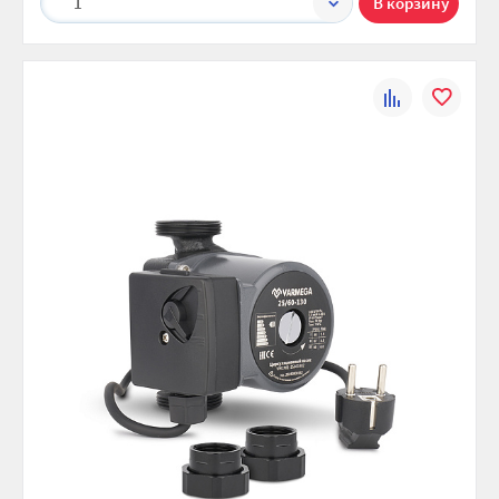
1
К
В
сравнению
избранно