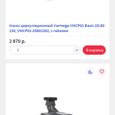
Насос циркуляционный Varmega VMCP01 Basic 25/60
130, VMCP01-25601302, с гайками
2 870 р.
1
К
В
сравнению
избранно