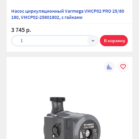
Насос циркуляционный Varmega VMCP02 PRO 25/60
180, VMCP02-25601802, с гайками
3 745 р.
1
К
В
сравнению
избранно