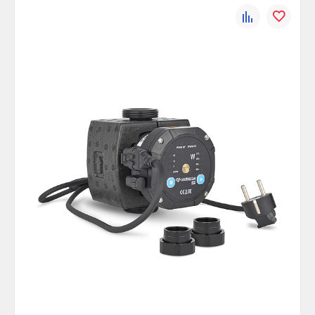
К
В
сравнению
избранно