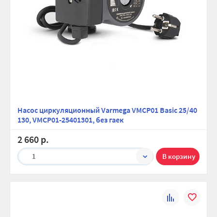
Насос циркуляционный Varmega VMCP01 Basic 25/40
130, VMCP01-25401301, без гаек
2 660 р.
1
К
В
сравнению
избранно