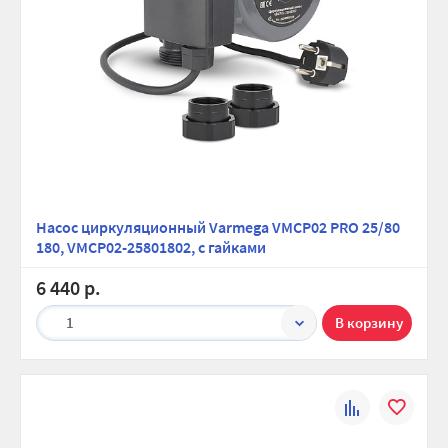
Насос циркуляционный Varmega VMCP02 PRO 25/80
180, VMCP02-25801802, с гайками
6 440 р.
1
К
В
сравнению
избранно