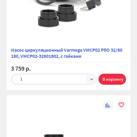
Насос циркуляционный Varmega VMCP02 PRO 32/60
180, VMCP02-32601802, с гайками
3 759 р.
1
К
В
сравнению
избранно