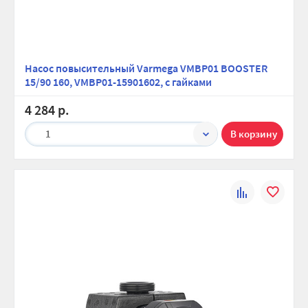
Насос повысительный Varmega VMBP01 BOOSTER
15/90 160, VMBP01-15901602, с гайками
4 284 р.
1
К
В
сравнению
избранно