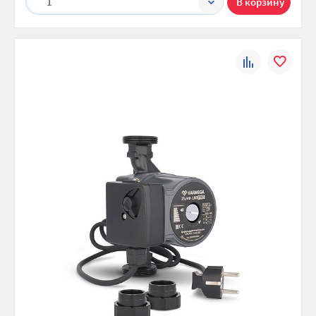
1
К
В
сравнению
избранно