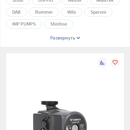
Stout
Uni-Fitt
Wester
Акватек
DAB
Rommer
Wilo
Speroni
IMP PUMPS
Shinhoo
Развернуть
К
В
сравнению
избранно