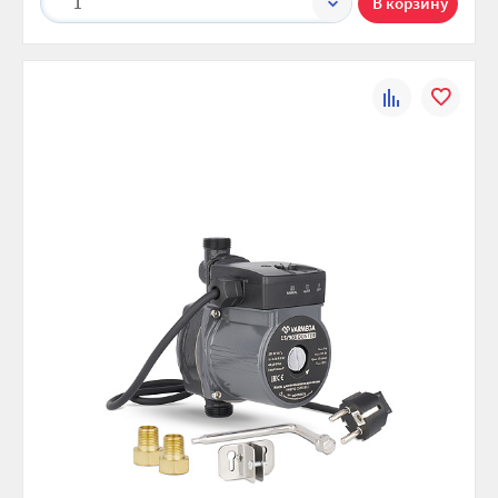
1
К
В
сравнению
избранно