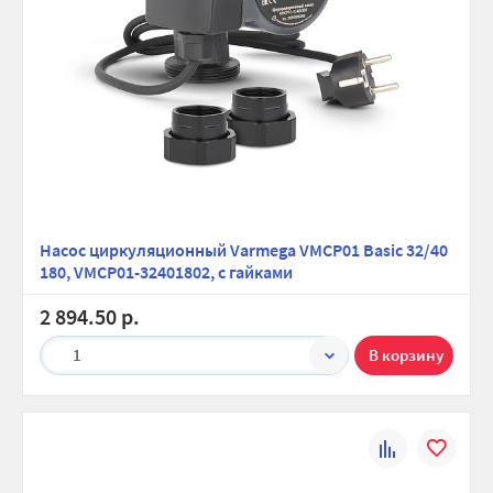
Насос циркуляционный Varmega VMCP01 Basic 32/40
180, VMCP01-32401802, с гайками
2 894.50 р.
1
К
В
сравнению
избранно