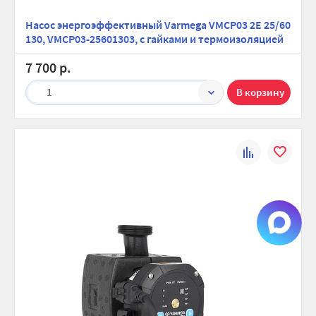
Насос энергоэффективный Varmega VMCP03 2E 25/60
130, VMCP03-25601303, с гайками и термоизоляцией
7 700 р.
1
К
В
сравнению
избранно