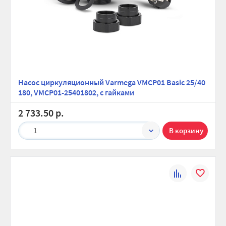
Насос циркуляционный Varmega VMCP01 Basic 25/40
180, VMCP01-25401802, с гайками
2 733.50 р.
1
К
В
сравнению
избранно