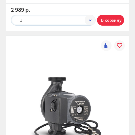
2 989 р.
1
К
В
сравнению
избранно