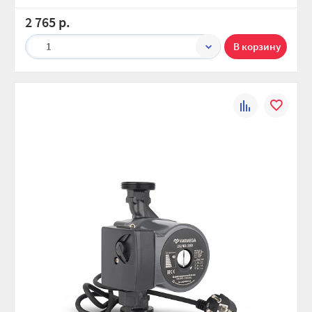
2 765 р.
1
К
В
сравнению
избранно