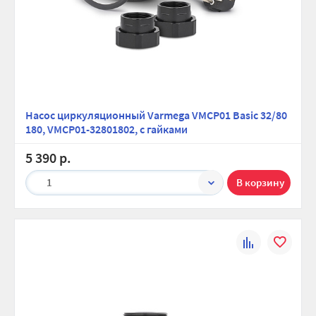
Насос циркуляционный Varmega VMCP01 Basic 32/80
180, VMCP01-32801802, с гайками
5 390 р.
1
К
В
сравнению
избранно