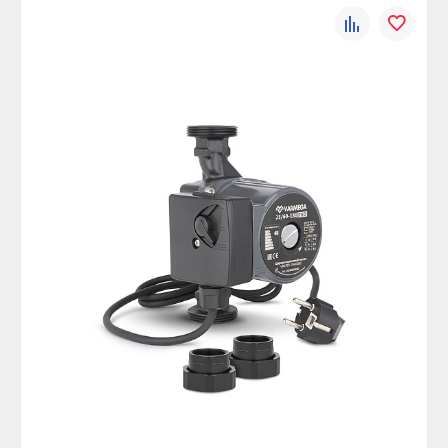
К
В
сравнению
избранно