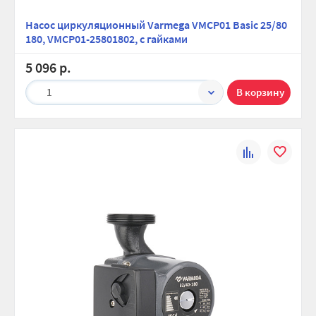
Насос циркуляционный Varmega VMCP01 Basic 25/80
180, VMCP01-25801802, с гайками
5 096 р.
1
К
В
сравнению
избранно