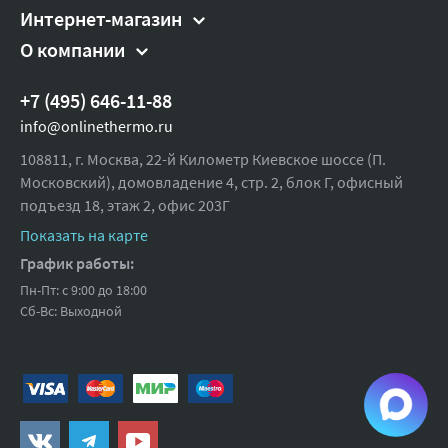
Ширина (упак), см:
12
Интернет-магазин
Глубина (упак), см:
29
О компании
Высота (упак), см:
29.00
+7 (495) 646-11-88
Вес брутто, гр:
214
info@onlinethermo.ru
108811, г. Москва, 22-й Километр Киевское шоссе (П.
Московский), домовладение 4, стр. 2, блок Г, офисный
подъезд 18,
этаж 2, офис 203Г
Показать на карте
График работы:
Пн-Пт: с 9:00 до 18:00
Сб-Вс: Выходной