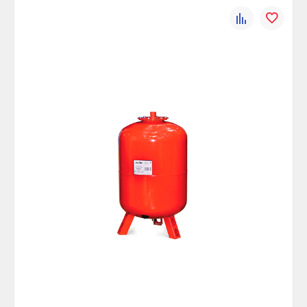
Вид присоединения:
ВР
К
В
Материал:
Сталь
сравнению
избранно
Цвет:
Красный
Диаметр, мм:
780
Предварительное давление, бар:
4
Присоединительный размер,
1 1/4
дюйм:
Рабочее давление, бар:
10
Максимальная температура, °С:
100
Высота, мм:
1880
Ширина (упак), см:
78.0
Глубина (упак), см:
78.0
Высота (упак), см:
189.0
Вес брутто, гр:
86300