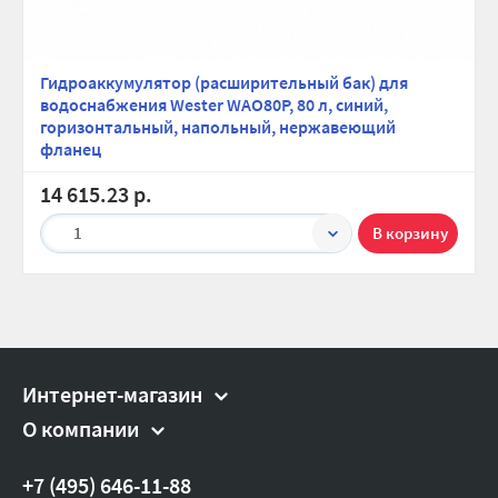
Глубина (упак), см:
42.7
Высота (упак), см:
70.4
Гидроаккумулятор (расширительный бак) для
Вес брутто, гр:
13200
водоснабжения Wester WAO80P, 80 л, cиний,
горизонтальный, напольный, нержавеющий
фланец
14 615.23 р.
1
Интернет-магазин
О компании
+7 (495) 646-11-88