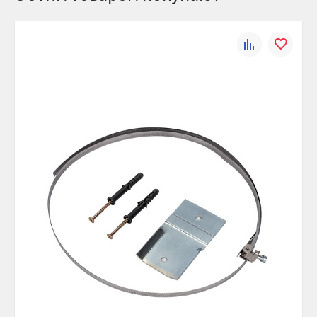
Тип присоединения:
Резьба
Вид присоединения:
НР
К
В
Материал:
Сталь
сравнению
избранно
Цвет:
Синий
Диаметр, мм:
280
Предварительное давление, бар:
1.5
Присоединительный размер,
3/4
дюйм:
Рабочее давление, бар:
10
Максимальная температура, °С:
100
Высота, мм:
402
Ширина (упак), см:
28.5
Глубина (упак), см:
28.5
Высота (упак), см:
42