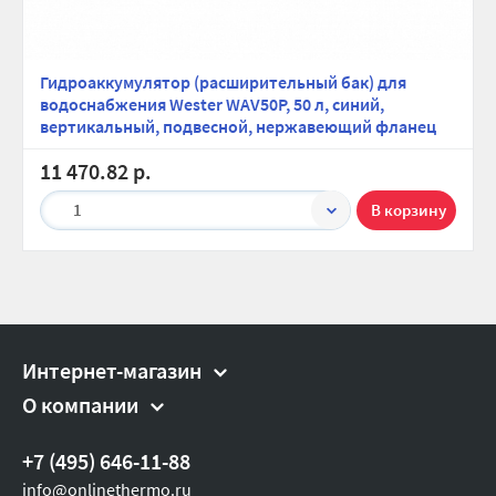
Вес брутто, гр:
13000
Гидроаккумулятор (расширительный бак) для
водоснабжения Wester WAV50P, 50 л, cиний,
вертикальный, подвесной, нержавеющий фланец
11 470.82 р.
1
Интернет-магазин
О компании
+7 (495) 646-11-88
info@onlinethermo.ru