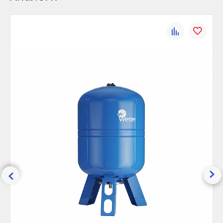
Тип присоединения:
Резьба
Вид присоединения:
НР
К
В
Материал:
Сталь
сравнению
избранно
Цвет:
Синий
Диаметр, мм:
365
Предварительное давление, бар:
1.5
Присоединительный размер,
1
дюйм:
Рабочее давление, бар:
10
Максимальная температура, °С:
100
Высота, мм:
691
Ширина (упак), см:
36.5
Глубина (упак), см:
36.5
Высота (упак), см:
69.1