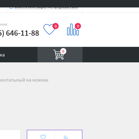
Войти или зарегистрироваться
Вход на сайт
иния
0
0
5) 646-11-88
0
ка
изонтальный на ножках
В
К