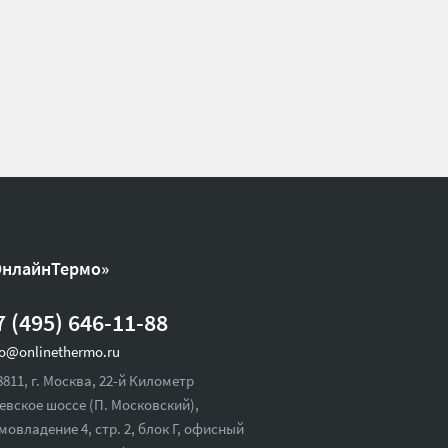
ОнлайнТермо»
7 (495) 646-11-88
fo@onlinethermo.ru
8811, г. Москва, 22-й Километр
евское шоссе (П. Московский),
мовладение 4, стр. 2, блок Г, офисный