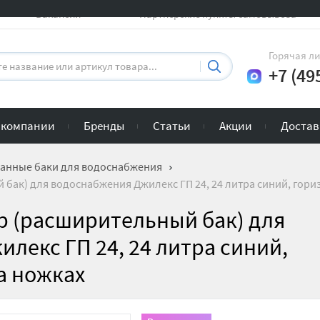
Вакансии
Партнерские пункты самовывоза
Горячая л
+7 (49
 компании
Бренды
Статьи
Акции
Достав
анные баки для водоснабжения
бак) для водоснабжения Джилекс ГП 24, 24 литра синий, гор
р (расширительный бак) для
лекс ГП 24, 24 литра синий,
а ножках