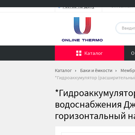
Оптовикам
Ростов-на-Дону
Каталог
О
Каталог
Баки и ёмкости
Мембр
*Гидроаккумулятор (расширительный 
*Гидроаккумулято
водоснабжения Джи
горизонтальный н