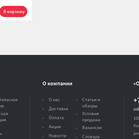
О компании
«
+
тельское
О нас
Статьи и
ие
обзоры
Доставка
in
ская
Условия
Оплата
10
ция
продажи
Ки
Акции
Вакансии
до
и
Новости
Словарь