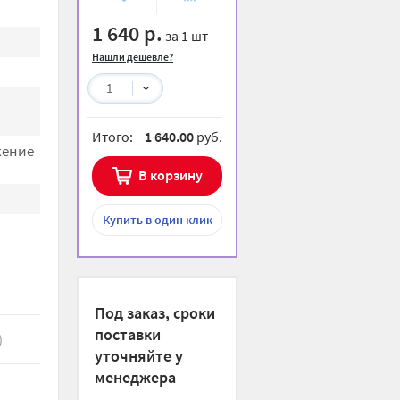
избранное
сравнению
1 640 р.
за 1 шт
Нашли дешевле?
1
Итого:
1 640.00
руб.
жение
В корзину
Купить
в один клик
Под заказ, сроки
поставки
)
уточняйте у
менеджера