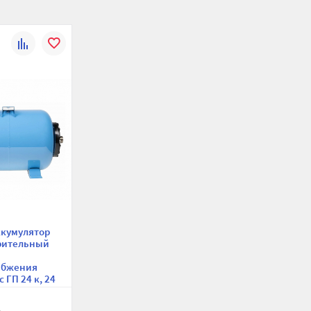
К
В
сравнению
избранное
ккумулятор
рительный
я
абжения
 ГП 24 к, 24
иний,
нтальный на
.