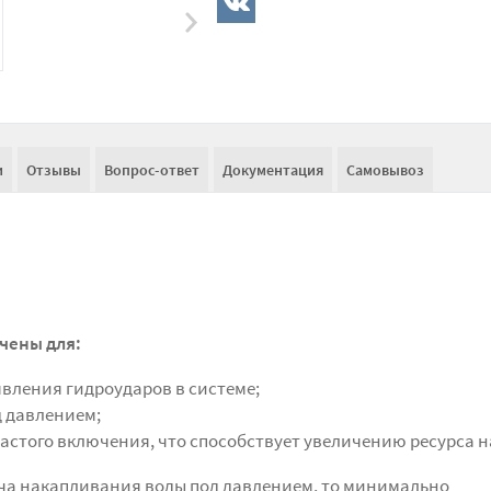
и
Отзывы
Вопрос-ответ
Документация
Самовывоз
чены для:
вления гидроударов в системе;
 давлением;
астого включения, что способствует увеличению ресурса н
ача накапливания воды под давлением, то минимально