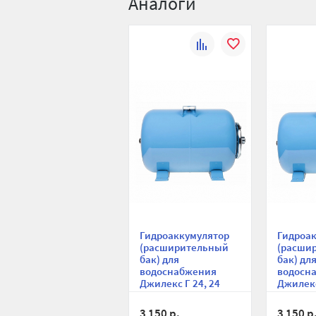
Аналоги
К
В
сравнению
избранное
Гидроаккумулятор
Гидроа
(расширительный
(расши
бак) для
бак) дл
водоснабжения
водосн
Джилекс Г 24, 24
Джилекс
литра синий,
литра с
горизонтальный на
горизо
3 150 р.
3 150 р