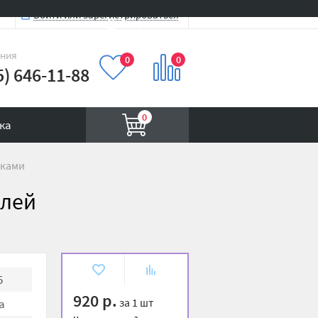
Войти или зарегистрироваться
Вход на сайт
иния
0
0
5) 646-11-88
0
ка
йками
елей
В
К
5
избранное
сравнению
920 р.
за 1 шт
a