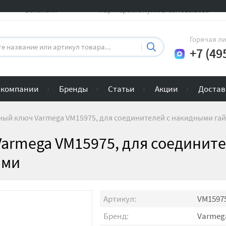
Вакансии
Партнерские пункты самовывоза
Горячая л
+7 (49
 компании
Бренды
Статьи
Акции
Достав
ый ключ Varmega VM15975, для соединителей с накидными га
armega VM15975, для соединит
ами
Артикул:
VM1597
Бренд:
Varmeg