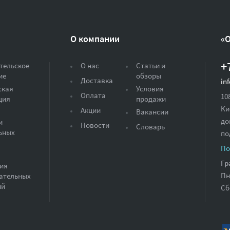
О компании
«
+
тельское
О нас
Статьи и
ие
обзоры
Доставка
in
ская
Условия
Оплата
10
ция
продажи
Ки
Акции
Вакансии
до
и
Новости
Словарь
ьных
по
По
Гр
ия
Пн
ательных
ий
Сб