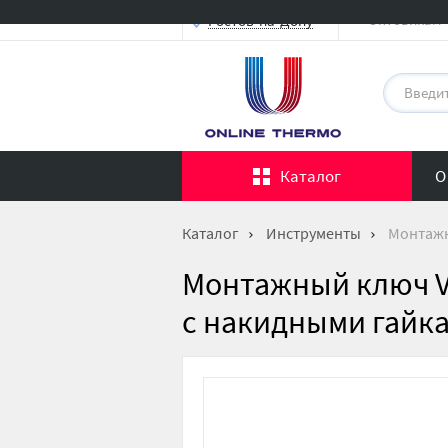
Оптовикам
Ростов-на-Дону
Каталог
О
Каталог
Инструменты
Монтажн
Монтажный ключ V
с накидными гайк