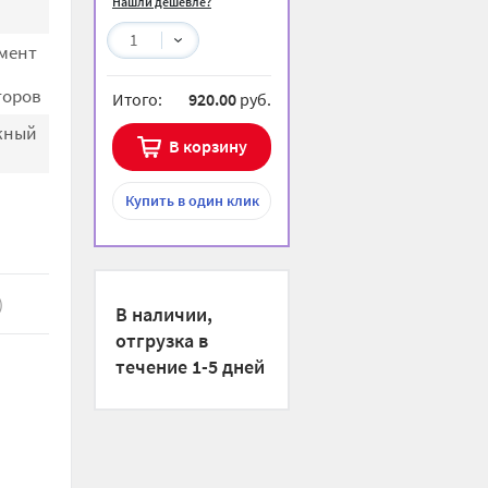
Нашли дешевле?
1
мент
торов
Итого:
920.00
руб.
жный
В корзину
Купить
в один клик
)
В наличии,
отгрузка в
течение 1-5 дней