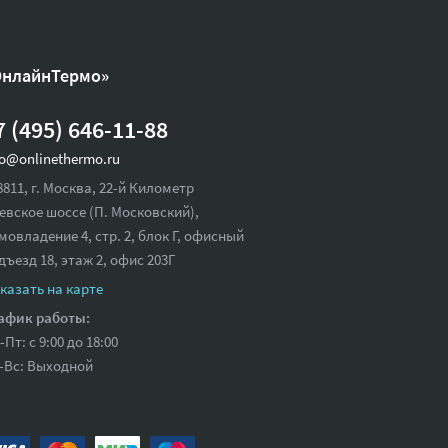
ОнлайнТермо»
7 (495) 646-11-88
fo@onlinethermo.ru
8811, г. Москва, 22-й Километр
евское шоссе (П. Московский),
мовладение 4, стр. 2, блок Г, офисный
дъезд 18,
этаж 2, офис 203Г
казать на карте
афик работы:
-Пт: с 9:00 до 18:00
-Вс: Выходной