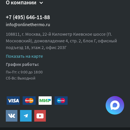
О компании
Высота (упак), см:
4
Вес брутто, гр:
350
+7 (495) 646-11-88
info@onlinethermo.ru
108811, г. Москва, 22-й Километр Киевское шоссе (П.
Московский), домовладение 4, стр. 2, блок Г, офисный
подъезд 18,
этаж 2, офис 203Г
Показать на карте
График работы:
Пн-Пт: с 9:00 до 18:00
Сб-Вс: Выходной