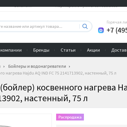
Вакансии
Партнерские пункты самовывоза
Горячая л
+7 (49
 компании
Бренды
Статьи
Акции
Достав
и
Бойлеры и водонагреватели
о нагрева Hajdu AQ IND FC 75 2141713902, настенный, 75 л
(бойлер) косвенного нагрева H
13902, настенный, 75 л
Распродажа