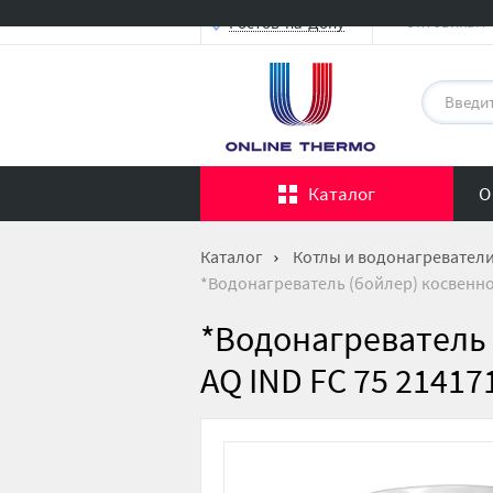
Оптовикам
Ростов-на-Дону
Каталог
О
Каталог
Котлы и водонагревател
*Водонагреватель (бойлер) косвенног
*Водонагреватель 
AQ IND FC 75 21417