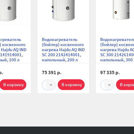
агреватель
Водонагреватель
Водонагревател
) косвенного
(бойлер) косвенного
(бойлер) косвен
 Hajdu AQ IND
нагрева Hajdu AQ IND
нагрева Hajdu A
2141914001,
SC 200 2142414001,
SC 300 21426140
ый, 100 л
напольный, 200 л
напольный, 300 
р.
75 391 р.
97 335 р.
1
1