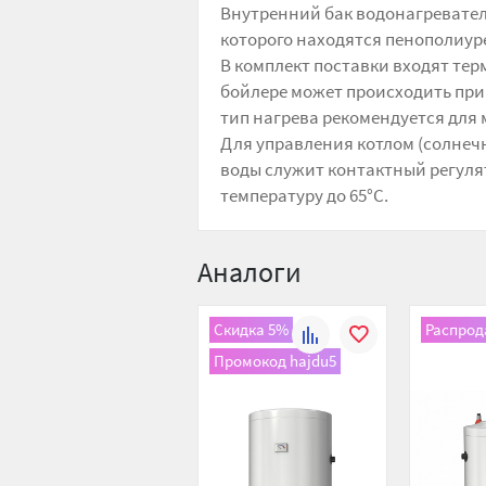
Внутренний бак водонагревател
которого находятся пенополиур
В комплект поставки входят тер
бойлере может происходить при
тип нагрева рекомендуется для м
Для управления котлом (солнеч
воды служит контактный регуля
температуру до 65°С.
Аналоги
Скидка 5%
Распрод
К
В
Промокод hajdu5
сравнению
избранное