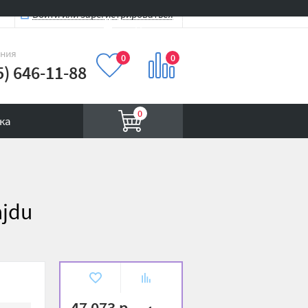
Войти или зарегистрироваться
Вход на сайт
иния
0
0
5) 646-11-88
0
ка
ajdu
В
К
избранное
сравнению
47 073 р.