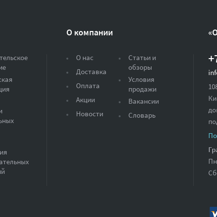
О компании
«
+
тельское
О нас
Статьи и
ие
обзоры
Доставка
in
ская
Условия
Оплата
10
ция
продажи
Ки
Акции
Вакансии
до
и
Новости
Словарь
ьных
по
По
Гр
ия
Пн
ательных
ий
Сб