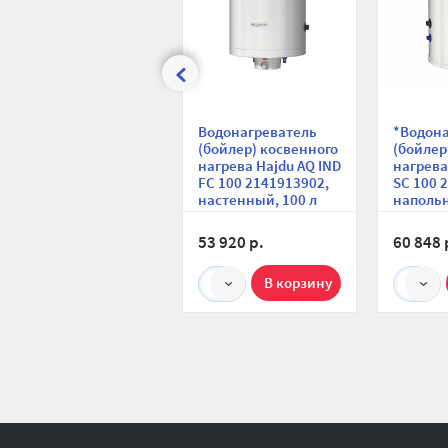
Водонагреватель
*Водон
(бойлер) косвенного
(бойлер
нагрева Hajdu AQ IND
нагрева
FC 100 2141913902,
SC 100 
настенный, 100 л
напольн
53 920 р.
60 848 
1
1