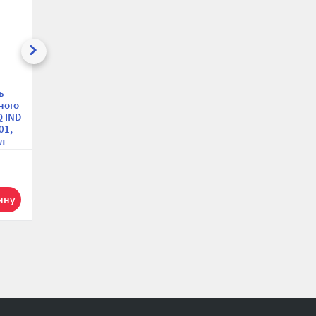
ь
Водонагреватель
ного
(бойлер) косвенного
Q IND
нагрева Hajdu AQ IND
01,
SC2 300 2142614002,
л
напольный, 300 л
110 329 р.
1