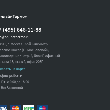
ОнлайнТермо»
7 (495) 646-11-88
fo@onlinethermo.ru
8811, г. Москва, 22-й Километр
евское шоссе (П. Московский),
мовладение 4, стр. 2, блок Г, офисный
дъезд 18,
этаж 2, офис 203Г
казать на карте
афик работы:
-Пт: с 9:00 до 18:00
-Вс: Выходной