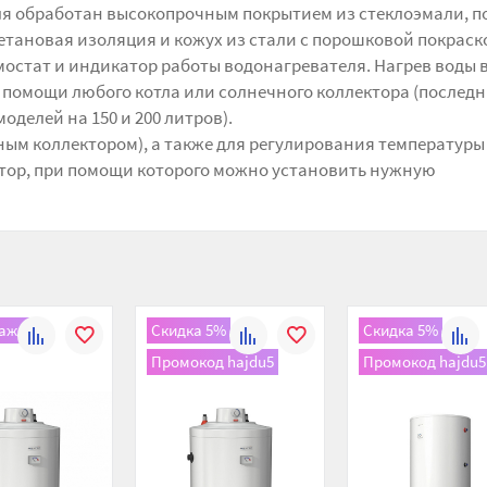
я обработан высокопрочным покрытием из стеклоэмали, п
етановая изоляция и кожух из стали с порошковой покраск
мостат и индикатор работы водонагревателя. Нагрев воды 
 помощи любого котла или солнечного коллектора (послед
оделей на 150 и 200 литров).
ным коллектором), а также для регулирования температуры
тор, при помощи которого можно установить нужную
ажа
Скидка 5%
Скидка 5%
К
В
К
В
К
Промокод hajdu5
Промокод hajdu5
сравнению
избранное
сравнению
избранное
сравн