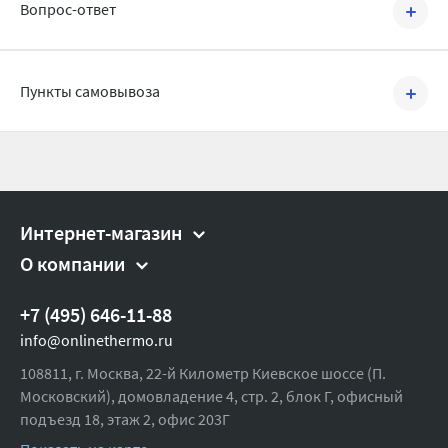
Ширина (упак), см:
45
Вопрос-ответ
Глубина (упак), см:
45
Высота (упак), см:
82
Задать вопрос
Пункты самовывоза
Вес брутто, гр:
4000
Интернет-магазин
О компании
+7 (495) 646-11-88
info@onlinethermo.ru
108811, г. Москва, 22-й Километр Киевское шоссе (П.
Московский), домовладение 4, стр. 2, блок Г, офисный
подъезд 18,
этаж 2, офис 203Г