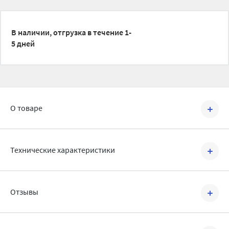
В наличии, отгрузка в течение 1-
5 дней
О товаре
Артикул №
KHW71406891-
Технические характеристики
Артикул:
KHW71406891-
Отзывы
Бренд:
Baxi
Страна производства:
Италия
Написать отзыв