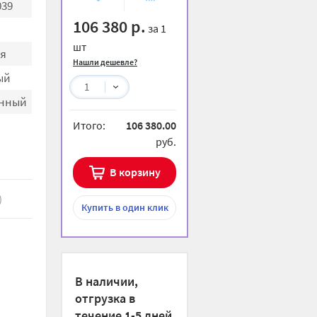
039
избранное
сравнению
106 380 р.
за 1
шт
я
Нашли дешевле?
ый
1
енный
Итого:
106 380.00
руб.
В корзину
)
Купить
в один клик
В наличии,
отгрузка в
течение 1-5 дней