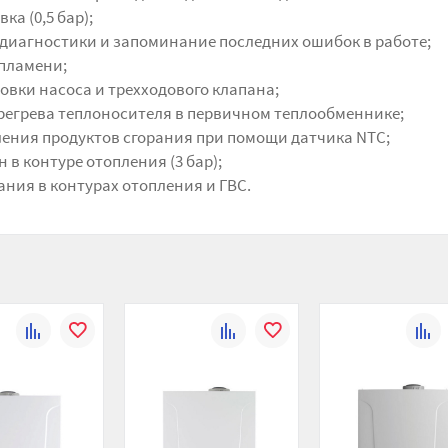
а (0,5 бар);
диагностики и запоминание последних ошибок в работе;
пламени;
овки насоса и трехходового клапана;
регрева теплоносителя в первичном теплообменнике;
ления продуктов сгорания при помощи датчика NTC;
в контуре отопления (3 бар);
ния в контурах отопления и ГВС.
К
В
К
В
К
сравнению
избранное
сравнению
избранное
сравн