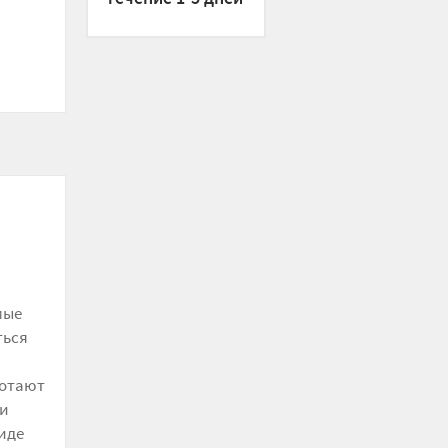
мые
ться
ботают
 и
иде