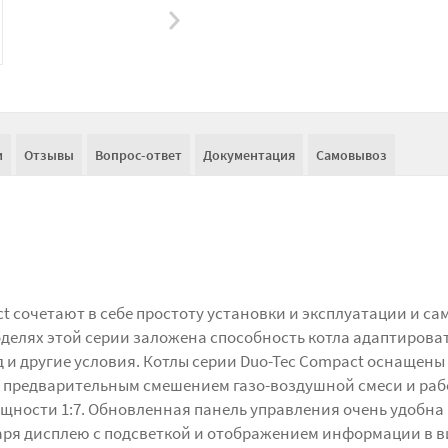
и
Отзывы
Вопрос-ответ
Документация
Самовывоз
ct сочетают в себе простоту установки и эксплуатации и са
оделях этой серии заложена способность котла адаптирова
од и другие условия. Котлы серии Duo-Tec Compact оснащены
м предварительным смешением газо-воздушной смеси и ра
ности 1:7. Обновленная панель управления очень удобна
аря дисплею с подсветкой и отображением информации в в