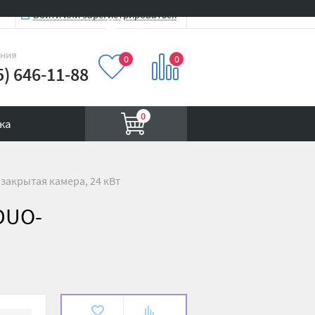
Войти или зарегистрироваться
Вход на сайт
иния
0
0
5) 646-11-88
0
ка
закрытая камера, 24 кВт
DUO-
В
К