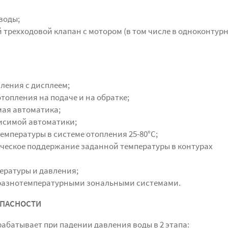
воды;
 трехходовой клапан с мотором (в том числе в одноконтур
ления с дисплеем;
топления на подаче и на обратке;
ая автоматика;
исимой автоматики;
мпературы в системе отопления 25-80°С;
ческое поддержание заданной температуры в контурах
ературы и давления;
разнотемпературными зональными системами.
ОПАСНОСТИ
абатывает при падении давления воды в 2 этапа: