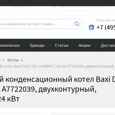
Вакансии
Партнерские пункты самовывоза
Горячая л
+7 (49
 компании
Бренды
Статьи
Акции
Достав
и
Котлы
котел Baxi DUO-TEC COMPACT 28 GA A7722039, двухконтурный, 
й конденсационный котел Baxi 
 A7722039, двухконтурный,
24 кВт