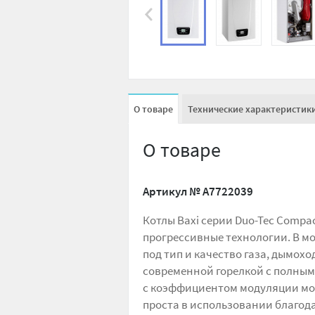
О товаре
Технические характеристик
О товаре
Артикул №
A7722039
Котлы Baxi серии Duo-Tec Compa
прогрессивные технологии. В м
под тип и качество газа, дымох
современной горелкой с полны
с коэффициентом модуляции мощ
проста в использовании благод