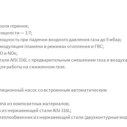
роля горения;
ощности — 1:7;
щность при падении входного давления газа до 5 мбар;
модуляция пламени в режимах отопления и ГВС;
О и NOx;
али AISI 316L с предварительным смешением газа и воздуха
ля работы на сжиженном газе.
ляционный насос со встроенным автоматическим
ппа из композитных материалов;
из нержавеющей стали AISI 316L;
еплообменник из нержавеющей стали (двухконтурные мод