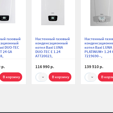
ный газовый
Настенный газовый
Настенный газо
сационный
конденсационный
конденсационн
axi DUO-TEC
котел Baxi LUNA
котел Baxi LUNA
 24 GA
DUO-TEC E 1.24
PLATINUM+ 1.24 
8,
A7720023,
7219690--,
турный,
одноконтурный,
одноконтурный,
я камера, 20
закрытая камера, 24
закрытая камера
 р.
116 990 р.
139 510 р.
кВт
кВт
1
1