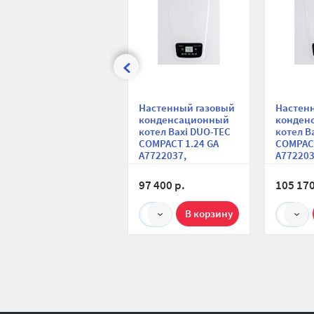
Настенный газовый
Настен
конденсационный
конден
котел Baxi DUO-TEC
котел B
COMPACT 1.24 GA
COMPACT
A7722037,
A772203
одноконтурный,
двухкон
закрытая камера, 24
закрыта
97 400 р.
105 170
кВт
кВт
1
1