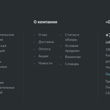
О компании
«
+
тельское
О нас
Статьи и
ие
обзоры
Доставка
in
ская
Условия
Оплата
10
ция
продажи
Ки
Акции
Вакансии
до
и
Новости
Словарь
ьных
по
По
Гр
ия
Пн
ательных
ий
Сб