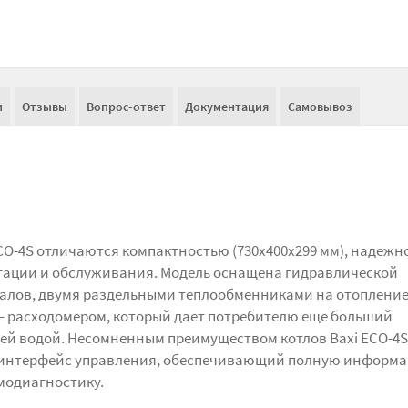
и
Отзывы
Вопрос-ответ
Документация
Самовывоз
CO-4S отличаются компактностью (730х400х299 мм), надеж
атации и обслуживания. Модель оснащена гидравлической
алов, двумя раздельными теплообменниками на отопление
– расходомером, который дает потребителю еще больший
ей водой. Несомненным преимуществом котлов Baxi ECO-4S
 интерфейс управления, обеспечивающий полную информа
модиагностику.