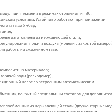
модуляция пламени в режимах отопления и ГВС;
сийским условиям. Устойчиво работают при понижении
ого газа до 5 мбар;
гание;
орелке изготовлены из нержавеющей стали;
регулирования подачи воздуха (модели с закрытой камерой
ля работы на сжиженном газе.
 композитных материалов;
горячей воды (расходомер);
ляционный насос со встроенным автоматическим
бменник, покрытый специальным составом для дополните
еплообменник из нержавеющей стали (двухконтурные мод
ктрическим сервоприводом (двухконтурные модели);