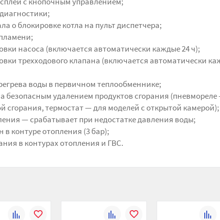
сплей с кнопочным управлением;
диагностики;
а о блокировке котла на пульт диспетчера;
пламени;
вки насоса (включается автоматически каждые 24 ч);
овки трехходового клапана (включается автоматически ка
регрева воды в первичном теплообменнике;
за безопасным удалением продуктов сгорания (пневмореле
й сгорания, термостат — для моделей с открытой камерой);
ления — срабатывает при недостатке давления воды;
в контуре отопления (3 бар);
ния в контурах отопления и ГВС.
К
В
К
В
К