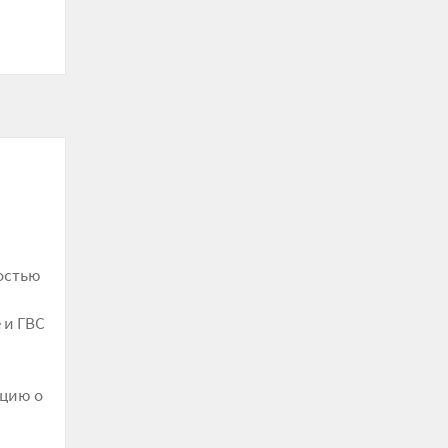
ностью
 и ГВС
цию о