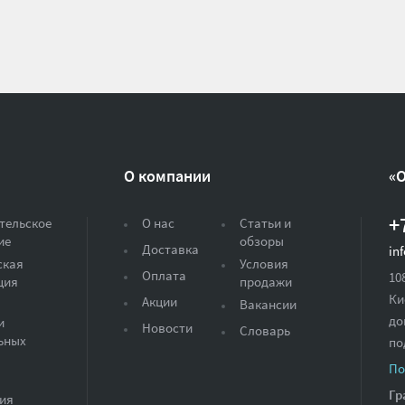
О компании
«
+
тельское
О нас
Статьи и
ие
обзоры
Доставка
in
ская
Условия
Оплата
10
ция
продажи
Ки
Акции
Вакансии
до
и
Новости
Словарь
ьных
по
По
Гр
ия