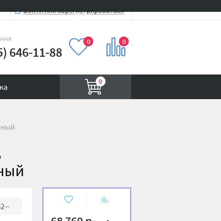
Войти или зарегистрироваться
Вход на сайт
иния
0
0
5) 646-11-88
0
ка
ктный
,
тный
В
К
2--
избранное
сравнению
68 760 р.