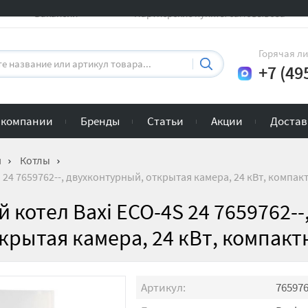
Вакансии
Партнерские пункты самовывоза
Горячая л
+7 (49
 компании
Бренды
Статьи
Акции
Достав
и
Котлы
 24 7659762--, двухконтурный, открытая камера, 24 кВт, компа
котел Baxi ECO-4S 24 7659762--
крытая камера, 24 кВт, компак
Артикул:
765976