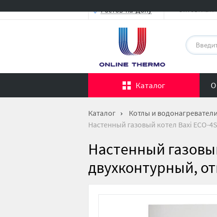
Оптовикам
Ростов-на-Дону
Каталог
О
Каталог
Котлы и водонагревател
Настенный газовый котел Baxi ECO-4S
Настенный газовый 
двухконтурный, от