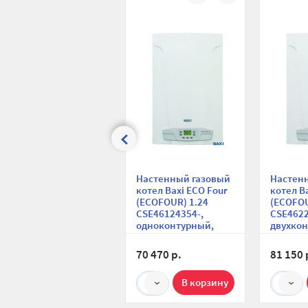
сравнению
избранное
Настенный газовый
Настен
котел Baxi ECO Four
котел B
(ECOFOUR) 1.24
(ECOFOU
CSE46124354-,
CSE4622
одноконтурный,
двухкон
открытая камера, 24
открыта
кВт, компактный
кВт, ко
70 470 р.
81 150 
1
1