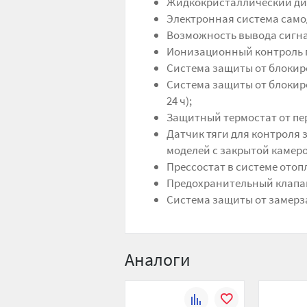
Жидкокристаллический ди
Электронная система само
Возможность вывода сигнал
Ионизационный контроль 
Система защиты от блокиро
Система защиты от блокир
24 ч);
Защитный термостат от пе
Датчик тяги для контроля 
моделей с закрытой камеро
Прессостат в системе отоп
Предохранительный клапан 
Система защиты от замерза
Аналоги
К
В