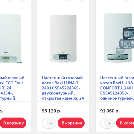
сравнению
избранное
сравнению
избранное
сравн
ный газовый
Настенный газовый
Настенный газо
axi ECO Four
котел Baxi LUNA-3
котел Baxi LUNA
R) 24
240 i CSE45224366-,
COMFORT 1.240 i
4354-,
двухконтурный,
CSE45124358-,
турный,
открытая камера, 24
одноконтурный,
я камера, 24
кВт
открытая камера
мпактный
кВт, выносная
р.
93 120 р.
91 060 р.
панель управле
1
1