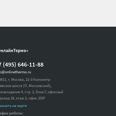
ОнлайнТермо»
7 (495) 646-11-88
fo@onlinethermo.ru
8811, г. Москва, 22-й Километр
евское шоссе (П. Московский),
мовладение 4, стр. 2, блок Г, офисный
дъезд 18,
этаж 2, офис 203Г
казать на карте
афик работы: