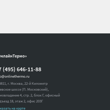
ОнлайнТермо»
7 (495) 646-11-88
fo@onlinethermo.ru
8811, г. Москва, 22-й Километр
евское шоссе (П. Московский),
мовладение 4, стр. 2, блок Г, офисный
дъезд 18,
этаж 2, офис 203Г
казать на карте