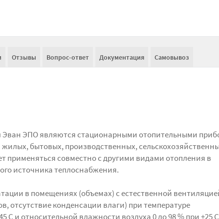
и
Отзывы
Вопрос-ответ
Документация
Самовывоз
л Эван ЭПО являются стационарными отопительными при
 жилых, бытовых, производственных, сельскохозяйственны
т применяться совместно с другими видами отопления в
ного источника теплоснабжения.
атации в помещениях (объемах) с естественной вентиляцие
в, отсутствие конденсации влаги) при температуре
45 С и относительной влажности воздуха 0 до 98 % при +25 С