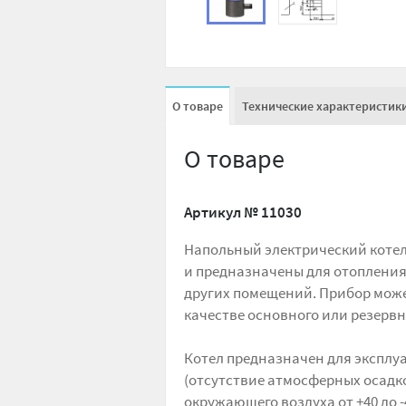
О товаре
Технические характеристик
О товаре
Артикул №
11030
Напольный электрический коте
и предназначены для отопления
других помещений. Прибор може
качестве основного или резерв
Котел предназначен для эксплу
(отсутствие атмосферных осадко
окружающего воздуха от +40 до -