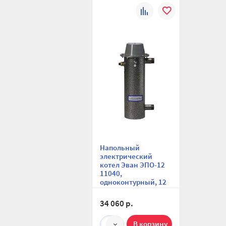
К
В
сравнению
избранное
Напольный
электрический
котел Эван ЭПО-12
11040,
одноконтурный, 12
кВт, пульт в
комплекте
34 060 р.
1