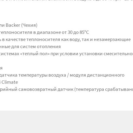
и Backer (Чехия)
еплоносителя в диапазоне от 30 до 85°С
в качестве теплоносителя как воду, так и незамерзающие
ные для систем отопления
системах «теплый пол» при условии установки смесительно
ия
датчика температуры воздуха / модуля дистанционного
 Climate
арийный самовозвратный датчик (температура срабатыван