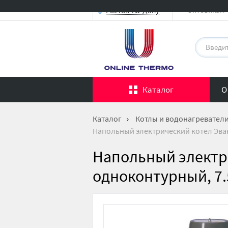
Оптовикам
Ростов-на-Дону
Каталог
О
Каталог
Котлы и водонагревател
Напольный электрический котел Эван 
Напольный электри
одноконтурный, 7.5