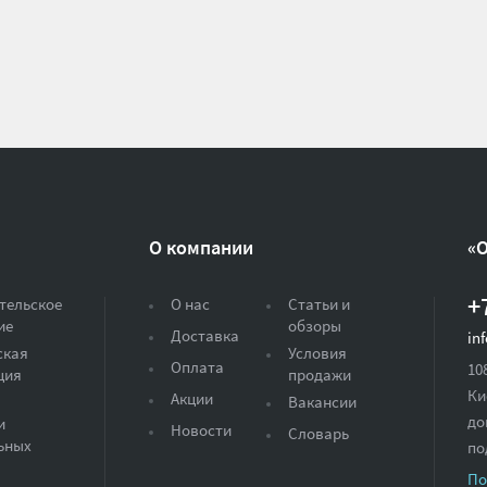
О компании
«
+
тельское
О нас
Статьи и
ие
обзоры
Доставка
in
ская
Условия
Оплата
10
ция
продажи
Ки
Акции
Вакансии
до
и
Новости
Словарь
ьных
по
По