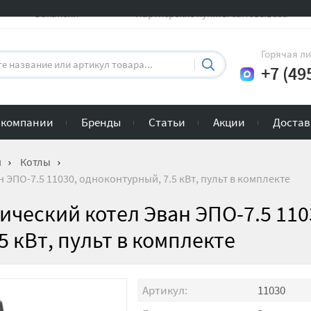
Вакансии
Партнерские пункты самовывоза
Горячая л
+7 (49
 компании
Бренды
Статьи
Акции
Достав
и
Котлы
ЭПО-7.5 11030, одноконтурный, 7.5 кВт, пульт в комплекте
ческий котел Эван ЭПО-7.5 110
 кВт, пульт в комплекте
Артикул:
11030