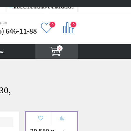
Войти или зарегистрироваться
Вход на сайт
иния
0
0
5) 646-11-88
0
ка
30,
В
К
избранное
сравнению
29 550 р.