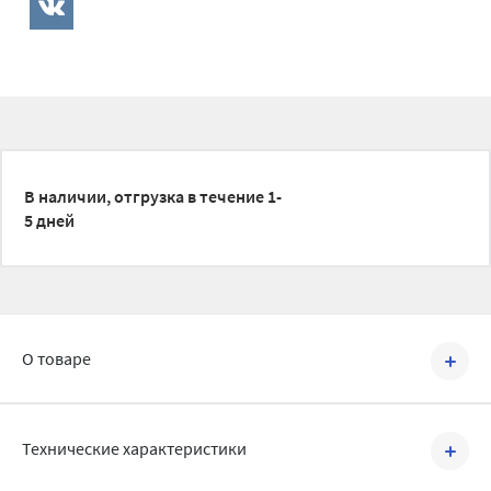
В наличии, отгрузка в течение 1-
5 дней
О товаре
Артикул №
12909
Технические характеристики
Настенные электрические котлы ЭВАН NEXT являются