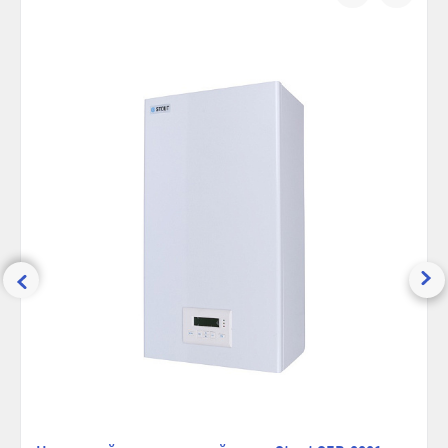
Встроенный бойлер:
Нет
воду, так и незамерзающие жидкости,
сравнению
избранно
сертифицированные для систем отопления;
КПД, %:
99
Возможно использовать в системах «теплый пол» при
условии установки смесительного клапана;
Контур отопления, дюйм:
1
Бесшумен в работе.
Мощность, кВт:
9
Напряжение сети, В:
220 / 380
Габаритные размеры ВхШхГ, мм:
600х205х105
Ширина (упак), см:
25.5
Глубина (упак), см:
24
Высота (упак), см:
65
Вес брутто, гр:
7600