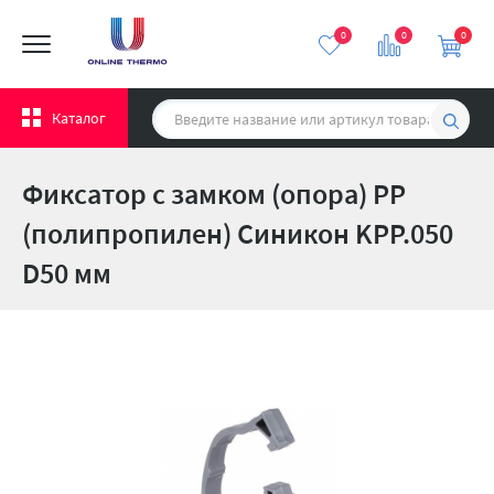
0
0
0
Каталог
Фиксатор с замком (опора) PP
(полипропилен) Синикон KPP.050
D50 мм