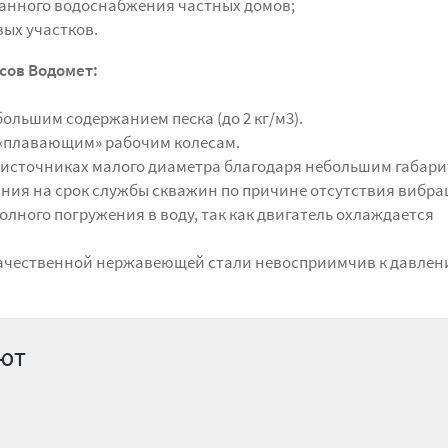
анного водоснабжения частных домов;
ых участков.
сов Водомет:
большим содержанием песка (до 2 кг/м3).
 «плавающим» рабочим колесам.
в источниках малого диаметра благодаря небольшим габари
яния на срок службы скважин по причине отсутствия вибра
олного погружения в воду, так как двигатель охлаждается
окачественной нержавеющей стали невосприимчив к давлен
ают