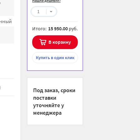
Нашли дешевле?
/
1
нный
Итого:
15 950.00
руб.
В корзину
Купить
в один клик
)
Под заказ, сроки
поставки
уточняйте у
менеджера