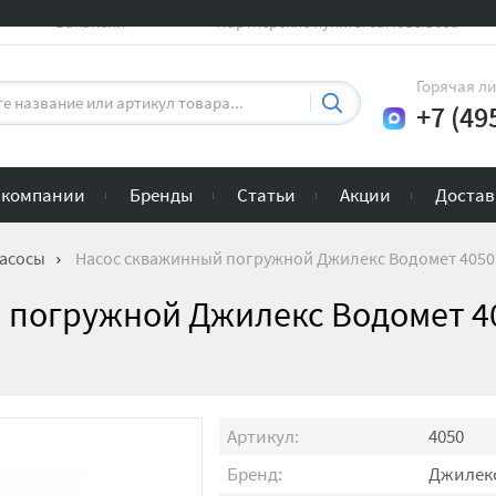
Вакансии
Партнерские пункты самовывоза
Горячая л
+7 (49
 компании
Бренды
Статьи
Акции
Достав
асосы
Насос скважинный погружной Джилекс Водомет 4050 
 погружной Джилекс Водомет 4
Артикул:
4050
Бренд:
Джилек