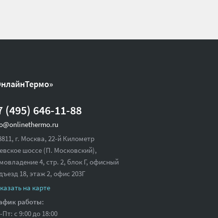
ОнлайнТермо»
7 (495) 646-11-88
fo@onlinethermo.ru
8811, г. Москва, 22-й Километр
евское шоссе (П. Московский),
мовладение 4, стр. 2, блок Г, офисный
дъезд 18,
этаж 2, офис 203Г
казать на карте
афик работы:
-Пт: с 9:00 до 18:00