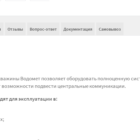
и
Отзывы
Вопрос-ответ
Документация
Самовывоз
кважины Водомет позволяет оборудовать полноценную сис
ет возможности подвести центральные коммуникации.
ят для эксплуатации в:
х;