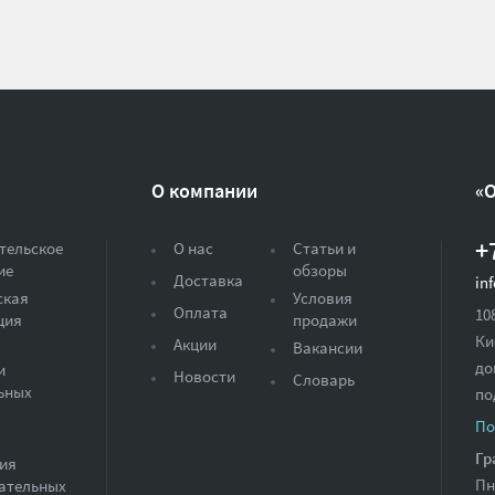
О компании
«
+
тельское
О нас
Статьи и
ие
обзоры
Доставка
in
ская
Условия
Оплата
10
ция
продажи
Ки
Акции
Вакансии
до
и
Новости
Словарь
ьных
по
По
Гр
ия
Пн
ательных