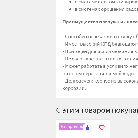
в системах автоматизиров
в системах орошения садов
Преимущества погружных насо
- Способен перекачивать воду с 
- Имеет высокий КПД благодаря
- Пригоден для использования 
- Не оказывает негативного вли
- Может работать в условиях неп
потоком перекачиваемой воды.
- Долговечен: корпус из высок
коррозии.
С этим товаром покуп
Распродажа
К
В
сравнению
избранное