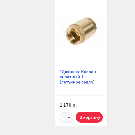
*Джилекс Клапан
обратный 1"
(латунное седло)
1 170 р.
1