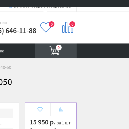
Войти или зарегистрироваться
Вход на сайт
иния
0
0
5) 646-11-88
0
ка
40-50
050
В
К
избранное
сравнению
15 950 р.
за 1 шт
с