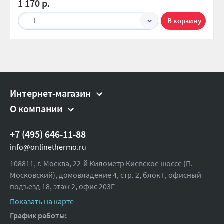
1 170 р.
Класс защиты:
IPХ 8
1
Высота, мм:
817
Ширина (упак), см:
9.8
Глубина (упак), см:
9.8
Высота (упак), см:
58
Вес брутто, гр:
9000
Интернет-магазин
О компании
+7 (495) 646-11-88
info@onlinethermo.ru
108811, г. Москва, 22-й Километр Киевское шоссе (П.
Московский), домовладение 4, стр. 2, блок Г, офисный
подъезд 18,
этаж 2, офис 203Г
Показать на карте
График работы: