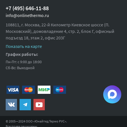
воду. При горизонтальном монтаже, в силу конструктивных
Максимальный напор, м:
127
+7 (495) 646-11-88
особенностей погружных скважинных насосов, задняя часть
Номинальный расход, м3/ч:
2
электродвигателя (противоположная вылету вала) всегда должна
info@onlinethermo.ru
располагаться ниже выходного отверстия насоса.
Номинальный напор, м:
100
108811, г. Москва, 22-й Километр Киевское шоссе (П.
Технические характеристики:
Московский), домовладение 4, стр. 2, блок Г, офисный
Номинальное напряжение, В:
220-240
подъезд 18,
этаж 2, офис 203Г
обороты двигателя, об/мин: 2850;
Температура перекачиваемой
до +35
максимальное количество пусков: 30 в час;
Показать на карте
жидкости, °С:
класс защиты: F;
График работы:
Максимальное содержание
100
диаметр скважины, мм: ≥ 100 (4").
Пн-Пт: с 9:00 до 18:00
песка, г/м3:
Сб-Вс: Выходной
Число ступеней:
18
Диаметр напорного патрубка,
1 1/4
дюйм:
Диаметр насоса, мм:
100
Мощность, кВт:
0.92
Класс защиты:
IP 68
© 2005—2024 ООО «Юнайтед Термо РУС».
Высота, мм:
1039
Все права защищены.