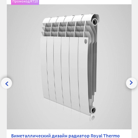
Промокод RT10
сравнению
избранно
Биметаллический дизайн радиатор Royal Thermo