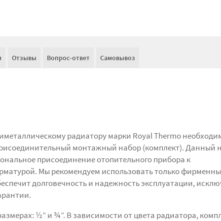
и
Отзывы
Вопрос-ответ
Самовывоз
иметаллическому радиатору марки Royal Thermo необходи
рисоединительный монтажный набор (комплект). Данный 
ональное присоединение отопительного прибора к
рматурой. Мы рекомендуем использовать только фирменны
беспечит долговечность и надежность эксплуатации, искл
арантии.
азмерах: ½” и ¾”. В зависимости от цвета радиатора, комп