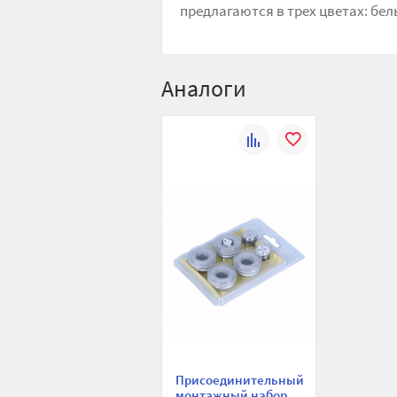
предлагаются в трех цветах: белый
Аналоги
К
В
сравнению
избранное
Присоединительный
монтажный набор