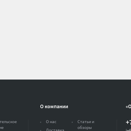
О компании
«
+
тельское
О нас
Статьи и
ие
обзоры
Доставка
in