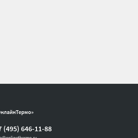
ОнлайнТермо»
7 (495) 646-11-88
fo@onlinethermo.ru