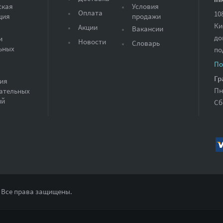
ская
Условия
Оплата
10
ция
продажи
Ки
Акции
Вакансии
до
и
Новости
Словарь
ьных
по
По
Гр
ия
Пн
ательных
ий
Сб
 Все права защищены.