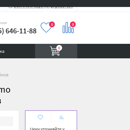
Войти или зарегистрироваться
Вход на сайт
иния
0
0
5) 646-11-88
0
ка
йнов
rmo
в
В
К
избранное
сравнению
Цену уточняйте у