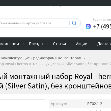
Вакансии
Партнерские пункты самовывоза
Горячая л
+7 (49
 компании
Бренды
Статьи
Акции
Достав
Комплектующие к радиаторам и конвекторам
oyal Thermo RT02.1-2 1/2'', серый (Silver Satin), без кронште
й монтажный набор Royal The
ый (Silver Satin), без кронштейно
Артикул:
RT02.1-2