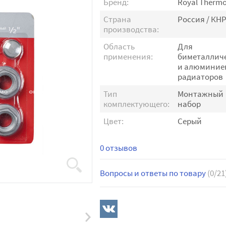
Бренд:
Royal Therm
Страна
Россия / КН
производства:
Область
Для
применения:
биметаллич
и алюминие
радиаторов
Тип
Монтажный
комплектующего:
набор
Цвет:
Серый
0 отзывов
Вопросы и ответы по товару
(0/21