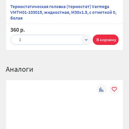
Высота, мм:
300
Термостатическая головка (термостат) Varmega
VMTH01-103015, жидкостная, M30х1.5, с отметкой 0,
Ширина (упак), см:
92
белая
Глубина (упак), см:
17.5
360 р.
Высота (упак), см:
32
1
Вес брутто, гр:
23723
Аналоги
К
В
сравнению
избранно