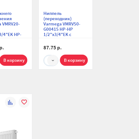
жнего
Ниппель
чения
(переходник)
a VMRV20-
Varmega VMRV50-
G00415 НР-НР
3/4"EK НР-
1/2"х3/4"EK с
вой, для
прокладкой O-ring
бных систем
для узлов нижнего
р.
87.75 р.
подключения,
комплект 1 шт.
1
К
В
сравнению
избранное