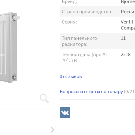
Бренд:
Bjorne
Страна производства:
Росси
Серия:
Ventil
Compa
Тип панельного
11
радиатора:
Теплоотдача (при ∆T =
2218
70°C) Вт:
0 отзывов
Вопросы и ответы по товару
(0/21