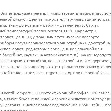
Bjorne предназначены для использования в закрытых сист
ельной циркуляцией теплоносителя в жилых, администрат
имальным допустимым рабочим давлением 10 бар и с
ей температурой теплоносителя 110°C. Параметры
твовать данным, указанным в техническом паспорте
риборы могут использоваться в однотрубных и двухтрубны
 использовать радиаторы в помещениях с влажной или
 бассейнах, саунах, на автомойках и т. п.). Так же недопус
х, которые в первый год, после постройки или модернизац
ется установка радиаторов в центральных системах отопле
рной теплосетью через гидроэлеватор или насосный узел.
и Ventil Compact VC11 состоит из одной профильной панел
, а также боковых панелей и верхней решетки. Конструкци
существлять нижнее правое подключение. Кронштейны, про
ект радиатора.