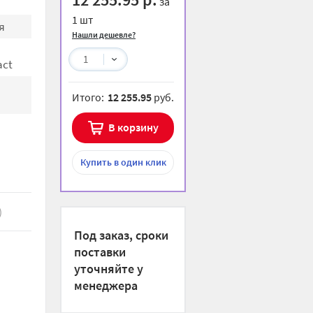
за
1 шт
я
Нашли дешевле?
1
ct
Итого:
12 255.95
руб.
В корзину
Купить
в один клик
)
Под заказ, сроки
поставки
уточняйте у
менеджера