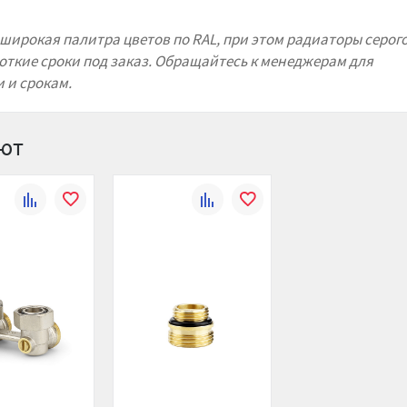
широкая палитра цветов по RAL
, при этом радиаторы серого
откие сроки под заказ. Обращайтесь к менеджерам для
 и срокам.
ают
К
В
К
В
сравнению
избранное
сравнению
избранное