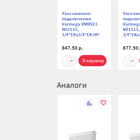
Узел нижнего
Узел ни
подключения
подклю
Varmega VMRV21-
Varmeg
N01515,
N01515,
3/4"EKх3/4"EK НР-
3/4"EKх
ВР, прямой, для
ВР, угло
двухтрубных систем
двухтру
847.50 р.
877.50 
1
1
Аналоги
К
В
сравнению
избранное