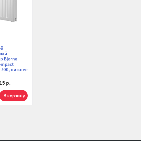
ой
ный
р Bjorne
Compact
1700, нижнее
чение
15 р.