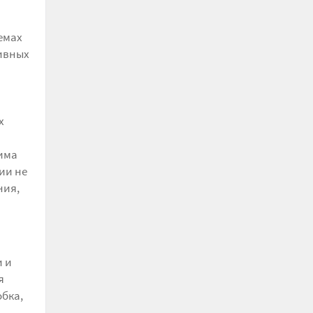
емах
ивных
х
тима
ии не
ния,
и и
я
бка,