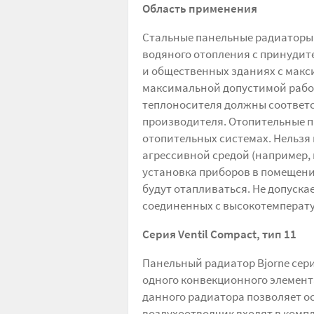
Область применения
Стальные панельные радиаторы 
водяного отопления с принудит
и общественных зданиях с макс
максимальной допустимой рабоч
теплоносителя должны соответс
производителя. Отопительные п
отопительных системах. Нельзя
агрессивной средой (например, в
установка приборов в помещения
будут отапливаться. Не допуска
соединенных с высокотемперату
Серия Ventil Сompact
, тип 11
Панельный радиатор Bjorne сери
одного конвекционного элемента
данного радиатора позволяет о
воздухоотводчик входят в компл