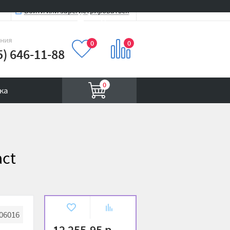
Войти или зарегистрироваться
Вход на сайт
иния
0
0
5) 646-11-88
0
ка
act
В
К
06016
избранное
сравнению
12 255.95 р.