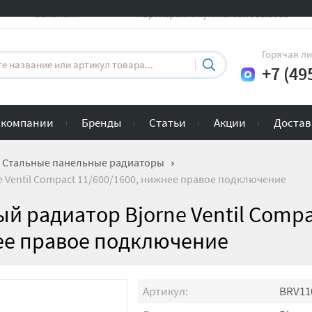
Вакансии
Партнерские пункты самовывоза
Горячая л
+7 (49
 компании
Бренды
Статьи
Акции
Достав
Стальные панельные радиаторы
 Ventil Compact 11/600/1600, нижнее правое подключение
й радиатор Bjorne Ventil Comp
ее правое подключение
Артикул:
BRV11