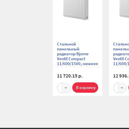
Стальной
Стальн
панельный
панель
радиатор Bjorne
радиато
Ventil Compact
Ventil 
11/600/1500, нижнее
11/600/
правое
правое
подключение
подклю
11 720.15 р.
12 936.
1
1