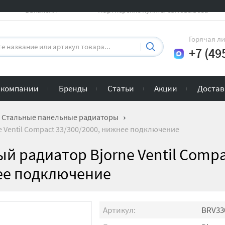
Вакансии
Партнерские пункты самовывоза
Горячая л
+7 (49
 компании
Бренды
Статьи
Акции
Достав
Стальные панельные радиаторы
 Ventil Compact 33/300/2000, нижнее подключение
й радиатор Bjorne Ventil Comp
нее подключение
Артикул:
BRV33