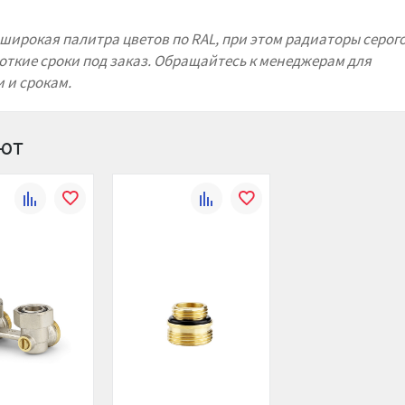
широкая палитра цветов по RAL
, при этом радиаторы серого
откие сроки под заказ. Обращайтесь к менеджерам для
 и срокам.
ают
К
В
К
В
сравнению
избранное
сравнению
избранное