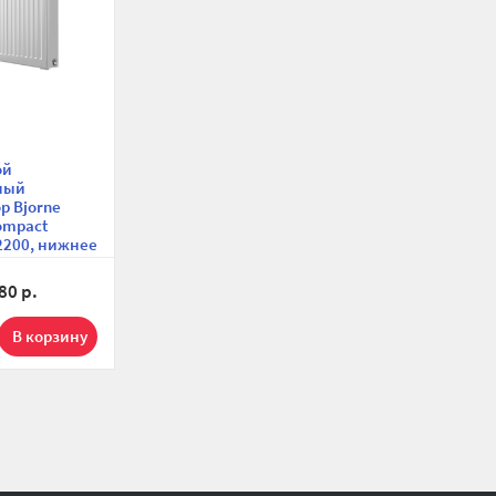
ой
ный
р Bjorne
Compact
2200, нижнее
чение
80 р.