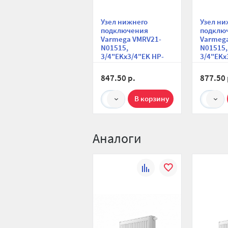
Узел нижнего
Узел ни
подключения
подклю
Varmega VMRV21-
Varmeg
N01515,
N01515,
3/4"EKх3/4"EK НР-
3/4"EKх
ВР, прямой, для
ВР, угло
двухтрубных систем
двухтру
847.50 р.
877.50 
1
1
Аналоги
К
В
сравнению
избранное