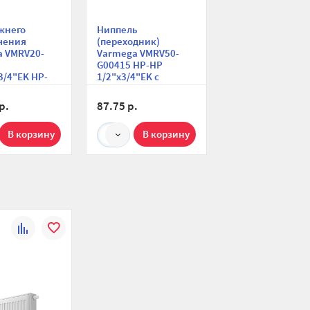
жнего
Ниппель
чения
(переходник)
a VMRV20-
Varmega VMRV50-
G00415 НР-НР
3/4"EK НР-
1/2"х3/4"EK с
вой, для
прокладкой O-ring
бных систем
для узлов нижнего
р.
87.75 р.
подключения,
комплект 1 шт.
1
К
В
сравнению
избранное