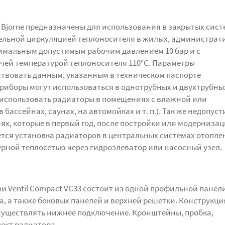
Bjorne предназначены для использования в закрытых сист
ельной циркуляцией теплоносителя в жилых, администрат
имальным допустимым рабочим давлением 10 бар и с
ей температурой теплоносителя 110°C. Параметры
твовать данным, указанным в техническом паспорте
риборы могут использоваться в однотрубных и двухтрубны
 использовать радиаторы в помещениях с влажной или
 бассейнах, саунах, на автомойках и т. п.). Так же недопус
х, которые в первый год, после постройки или модернизац
ется установка радиаторов в центральных системах отопле
рной теплосетью через гидроэлеватор или насосный узел.
и Ventil Compact VC33 состоит из одной профильной панел
, а также боковых панелей и верхней решетки. Конструкци
существлять нижнее подключение. Кронштейны, пробка,
ект радиатора.