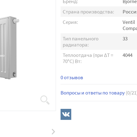
Бренд:
Bjorne
Страна производства:
Росси
Серия:
Ventil
Compa
Тип панельного
33
радиатора:
Теплоотдача (при ∆T =
4044
70°C) Вт:
0 отзывов
Вопросы и ответы по товару
(0/21