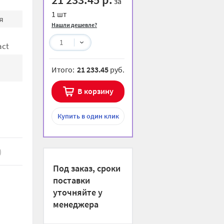
за
1 шт
я
Нашли дешевле?
1
ct
Итого:
21 233.45
руб.
В корзину
Купить
в один клик
)
Под заказ, сроки
поставки
уточняйте у
менеджера