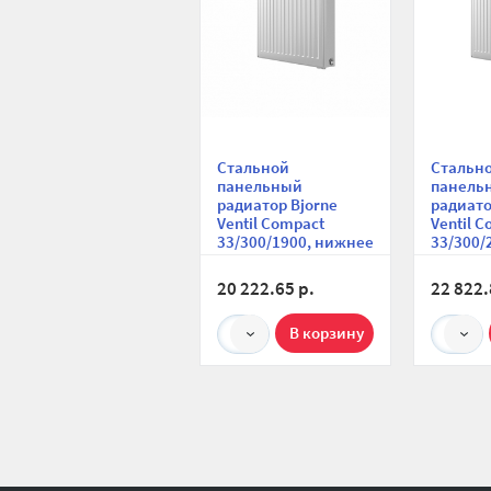
Стальной
Стальн
панельный
панель
радиатор Bjorne
радиато
Ventil Compact
Ventil 
33/300/1900, нижнее
33/300/
подключение
подклю
20 222.65 р.
22 822.
1
1