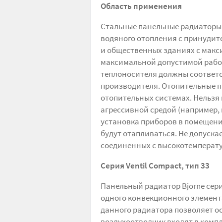
Область применения
Стальные панельные радиаторы 
водяного отопления с принудит
и общественных зданиях с макс
максимальной допустимой рабоч
теплоносителя должны соответс
производителя. Отопительные п
отопительных системах. Нельзя
агрессивной средой (например, в
установка приборов в помещения
будут отапливаться. Не допуска
соединенных с высокотемперату
Серия Ventil Сompact
, тип 33
Панельный радиатор Bjorne сери
одного конвекционного элемента
данного радиатора позволяет о
воздухоотводчик входят в компл