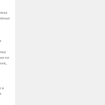
емах
ивных
х
тима
ии не
ния,
и и
я