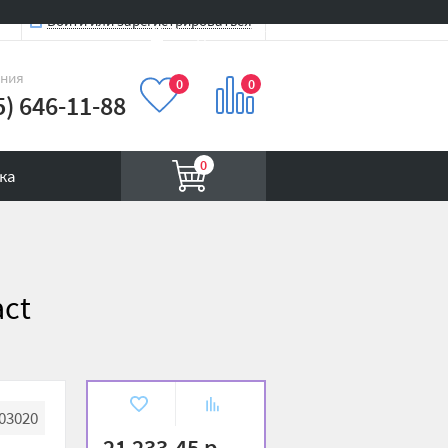
Войти или зарегистрироваться
Вход на сайт
иния
0
0
5) 646-11-88
0
ка
act
В
К
03020
избранное
сравнению
21 233.45 р.