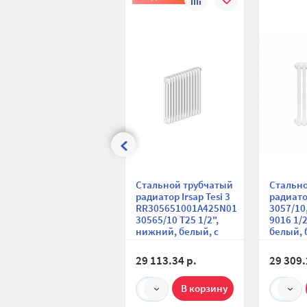
сравнению
избранное
Стальной трубчатый
Стальн
радиатор Irsap Tesi 3
радиато
RR305651001A425N01
3057/10
30565/10 T25 1/2",
9016 1/
нижний, белый, с
белый, 
креплением
крепле
29 113.34 р.
29 309.
1
1