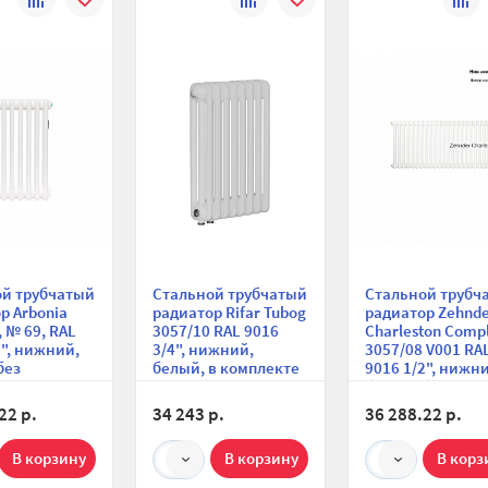
сравнению
избранное
сравнению
избранное
сравн
ой трубчатый
Стальной трубчатый
Стальной трубч
р Arbonia
радиатор Rifar Tubog
радиатор Zehnd
, № 69, RAL
3057/10 RAL 9016
Charleston Compl
2", нижний,
3/4", нижний,
3057/08 V001 RA
без
белый, в комплекте
9016 1/2", нижн
ния
термостатический
белый, без
клапан
крепления
22 р.
34 243 р.
36 288.22 р.
1
1