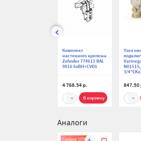
Комплект
Узел ни
настенного крепежа
подклю
Zehnder 774611 RAL
Varmeg
9016 6xBH+CVD1
N01515,
3/4"EKх
ВР, пря
двухтру
4 768.54 р.
847.50 
1
1
Аналоги
Скидка 10%
К
В