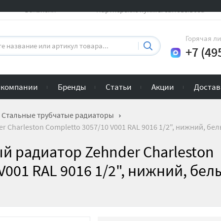
Вакансии
Партнерские пункты самовывоза
Горячая л
+7 (49
 компании
Бренды
Статьи
Акции
Достав
Стальные трубчатые радиаторы
 Charleston Completto 3057/10 V001 RAL 9016 1/2", нижний, бе
й радиатор Zehnder Charleston
V001 RAL 9016 1/2", нижний, бел