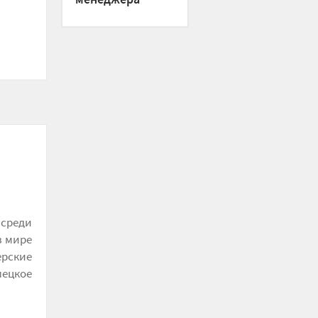
 среди
в мире
ерские
ецкое