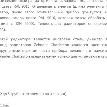
атый секционный радиатор из стали. Базовая модель постав
цвета RAL 9016. Отдельные элементы (длина элемента 
тор, после этого отопительный прибор грунтуется, н
ковая эмаль цвета RAL 9016, которая затем обрабаты
твии с DIN 55900. Теплоотдача радиаторов определяе
442.
стей радиатора является листовая сталь, диаметр т
вид радиаторов Zehnder Charleston является элегант
кругленные верхние части прибора делают его максим
hnder Charleston предназначен только для установки в си
т 2 до 6 трубчатых элементов в секции)
5 бар