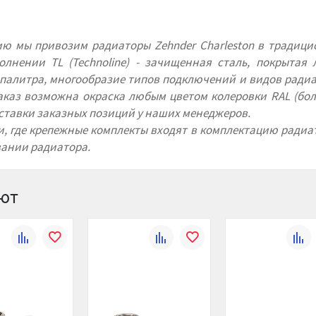
сию мы привозим радиаторы Zehnder Charleston в традиц
олнении TL (Technoline) - зачищенная сталь, покрытая 
 палитра, многообразие типов подключений и видов ради
 заказ возможна окраска любым цветом колеровки RAL (бол
оставки заказных позиций у наших менеджеров.
и, где крепежные комплекты входят в комплектацию радиа
звании радиатора.
ают
К
В
К
В
К
сравнению
избранное
сравнению
избранное
сравн