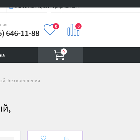
Войти или зарегистрироваться
Вход на сайт
иния
0
0
5) 646-11-88
0
ка
лый, без крепления
ый,
В
К