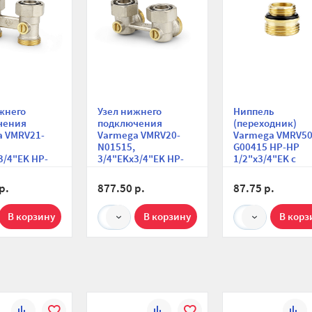
жнего
Узел нижнего
Ниппель
чения
подключения
(переходник)
a VMRV21-
Varmega VMRV20-
Varmega VMRV50
N01515,
G00415 НР-НР
3/4"EK НР-
3/4"EKх3/4"EK НР-
1/2"х3/4"EK с
мой, для
ВР, угловой, для
прокладкой O-ri
бных систем
двухтрубных систем
для узлов нижне
р.
877.50 р.
87.75 р.
подключения,
комплект 1 шт.
1
1
К
В
К
В
К