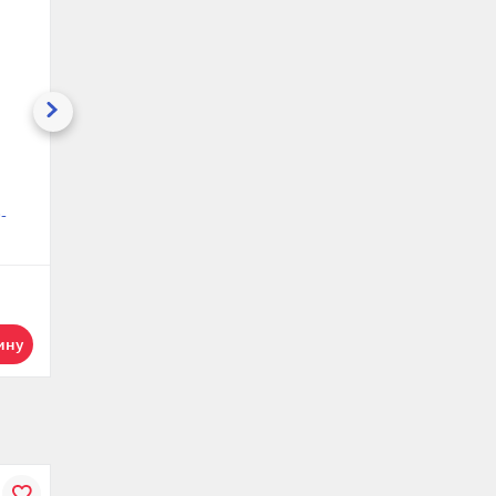
Термостатическая
Термостатическая
головка (термостат)
головка (термостат)
-
Varmega VMTH01-
Varmega VMTH02-
103015, жидкостная,
103015, жидкостная,
M30х1.5, с отметкой
M30х1.5, с отметкой
ng
0, белая
0, белая
го
360 р.
341.25 р.
1
1
В
К
В