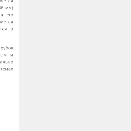
ляется
46 мм)
а его
вается
тся в
рубок
ным и
ально
стемах