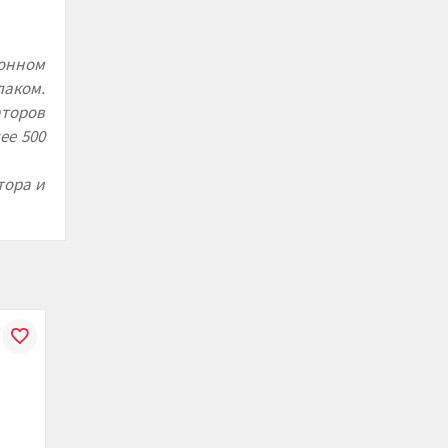
ионном
лаком.
аторов
ее 500
тора и
В
К
В
К
В
ению
избранное
сравнению
избранное
сравнению
избранн