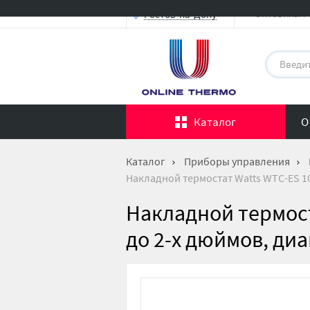
Оптовикам
Ростов-на-Дону
Каталог
О
Каталог
Приборы управления
Накладной термостат Watts WTC-ES 10
Накладной термост
до 2-х дюймов, ди