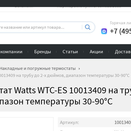
Вакансии
Партнерские пункты самовывоза
Горячая л
+7 (49
 компании
Бренды
Статьи
Акции
Достав
Накладные и погружные термостаты
013409 на трубу до 2-х дюймов, диапазон температуры 30-90°C
ат Watts WTC-ES 10013409 на тр
апазон температуры 30-90°C
Артикул:
1001340