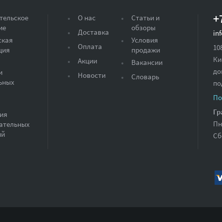
+
тельское
О нас
Статьи и
ие
обзоры
Доставка
in
ская
Условия
Оплата
10
ция
продажи
Ки
Акции
Вакансии
до
и
Новости
Словарь
ьных
по
По
Гр
ия
Пн
ательных
ий
Сб