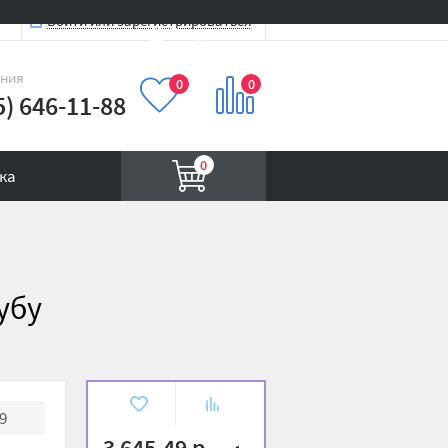
Войти или зарегистрироваться
Вход на сайт
иния
0
0
5) 646-11-88
0
ка
убу
В
К
9
избранное
сравнению
3 645.49 р.