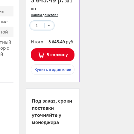
за 1
шт
ия
Нашли дешевле?
ние
1
ной
тный
Итого:
3 645.49
руб.
ор с
ей
В корзину
й
Купить
в один клик
Под заказ, сроки
поставки
уточняйте у
менеджера