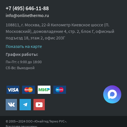
Гарантия, лет:
2
+7 (495) 646-11-88
Область применения:
Габаритные размеры ВхШхГ, мм:
165 х 247 х 19
info@onlinethermo.ru
Для скрытых систем инсталляции и бачков для
Ширина (упак), см:
25
замуровывания в стену
108811, г. Москва, 22-й Километр Киевское шоссе (П.
Московский), домовладение 4, стр. 2, блок Г, офисный
Глубина (упак), см:
3.6
Состав комплекта:
подъезд 18,
этаж 2, офис 203Г
Высота (упак), см:
17
Кнопка
Показать на карте
Вес брутто, гр:
Монтажная рамка для установки кнопки
227
График работы:
Резьбовое крепление монтажной рамки кнопки 2 шт.
Не добавлять в корзину
Не добавлять
Пн-Пт: с 9:00 до 18:00
Винт промывочного механизма 2 шт.
Сб-Вс: Выходной
Шаблон для установки кнопок управления
© 2005—2024 ООО «Юнайтед Термо РУС».
Все права защищены.