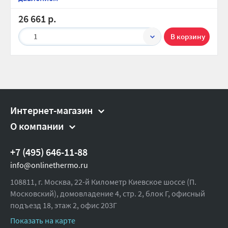
Монтажный комплект для крепления защитной рамки:
Глубина (упак), см:
болт M4×10 – 2 шт.
18.2
26 661 р.
Монтажный комплект для крепления коробки к раме:
Высота (упак), см:
18.7
шуруп 3,5×16 – 4 шт.
1
Вес брутто, гр:
2855
Батарейный блок для 4-х батареек типа АА 1,5 В
Интернет-магазин
О компании
+7 (495) 646-11-88
info@onlinethermo.ru
108811, г. Москва, 22-й Километр Киевское шоссе (П.
Московский), домовладение 4, стр. 2, блок Г, офисный
подъезд 18,
этаж 2, офис 203Г
Показать на карте