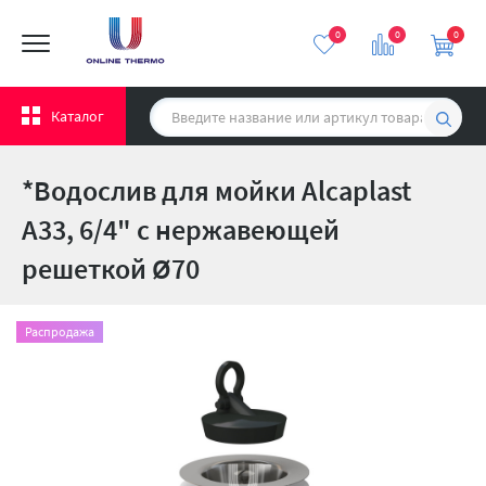
0
0
0
Каталог
*Водослив для мойки Alcaplast
A33, 6/4" с нержавеющей
peшeткой Ø70
Распродажа