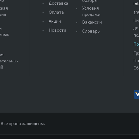
ие
обзоры
Доставка
in
ская
Условия
Оплата
10
ция
продажи
Ки
Акции
Вакансии
до
и
Новости
Словарь
ьных
по
По
Гр
ия
Пн
ательных
ий
Сб
 Все права защищены.