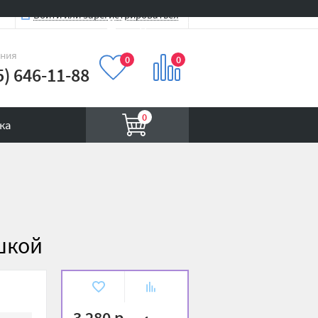
Войти или зарегистрироваться
Вход на сайт
иния
0
0
5) 646-11-88
0
ка
шкой
В
К
избранное
сравнению
3 280 р.