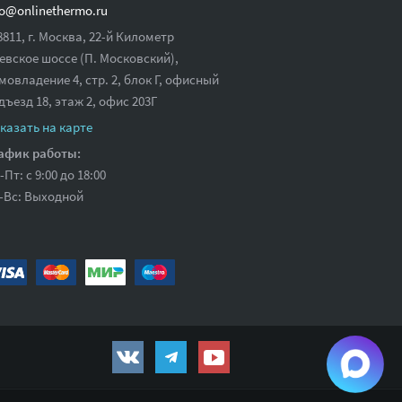
fo@onlinethermo.ru
8811, г. Москва, 22-й Километр
евское шоссе (П. Московский),
мовладение 4, стр. 2, блок Г, офисный
дъезд 18,
этаж 2, офис 203Г
казать на карте
афик работы:
-Пт: с 9:00 до 18:00
-Вс: Выходной