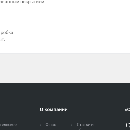
рованным покрытием
пробка
шт.
О компании
«
+
тельское
О нас
Статьи и