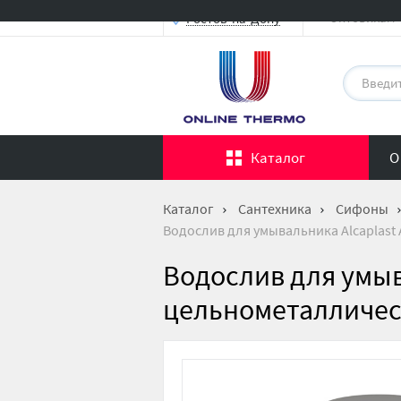
Оптовикам
Ростов-на-Дону
Каталог
О
Каталог
Сантехника
Сифоны
Водослив для умывальника Alcaplast
Водослив для умыв
цельнометалличес