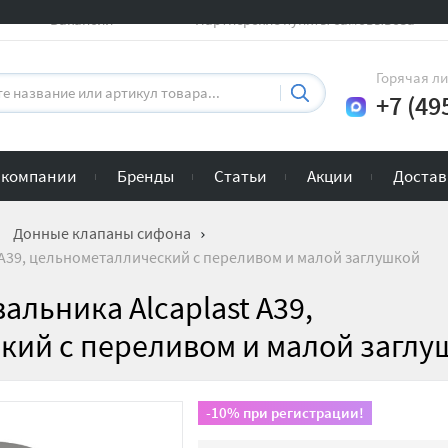
Вакансии
Партнерские пункты самовывоза
Горячая л
+7 (49
 компании
Бренды
Статьи
Акции
Достав
Донные клапаны сифона
 A39, цельнометаллический с переливом и малой заглушкой
альника Alcaplast A39,
кий с переливом и малой заглу
-10% при регистрации!