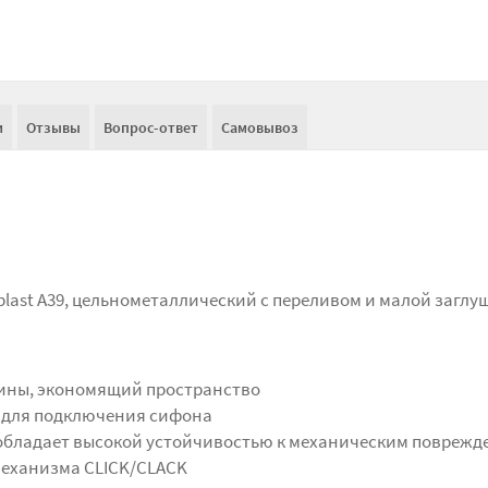
и
Отзывы
Вопрос-ответ
Самовывоз
last A39, цельнометаллический с переливом и малой заглу
ины, экономящий пространство
" для подключения сифона
обладает высокой устойчивостью к механическим повреж
механизма CLICK/CLACK