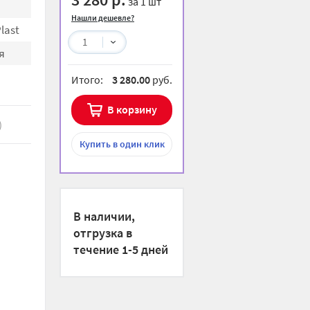
за 1 шт
Нашли дешевле?
last
1
я
Итого:
3 280.00
руб.
В корзину
)
Купить
в один клик
В наличии,
отгрузка в
течение 1-5 дней