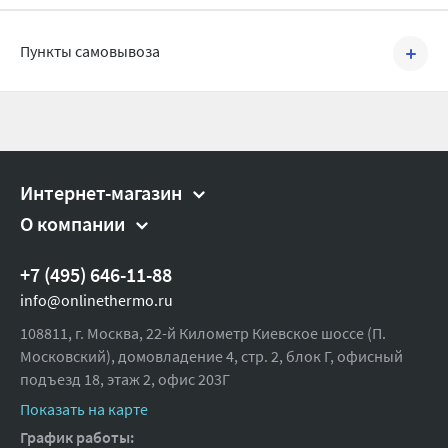
Высота (упак), см:
7
Задать вопрос
Пункты самовывоза
Вес брутто, гр:
100
Интернет-магазин
О компании
+7 (495) 646-11-88
info@onlinethermo.ru
108811, г. Москва, 22-й Километр Киевское шоссе (П.
Московский), домовладение 4, стр. 2, блок Г, офисный
подъезд 18,
этаж 2, офис 203Г
Показать на карте
График работы: