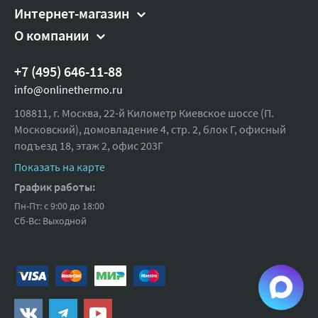
Решетка слива:
Нет
Интернет-магазин
О компании
Пропускная способность стока,
44
л/мин:
+7 (495) 646-11-88
Пробка:
Нет
info@onlinethermo.ru
Штуцер:
Нет
108811, г. Москва, 22-й Километр Киевское шоссе (П.
Гофроперелив:
Нет
Московский), домовладение 4, стр. 2, блок Г, офисный
подъезд 18,
Гофрированный слив:
этаж 2, офис 203Г
Нет
Показать на карте
Диаметр стока, мм:
40/50
График работы:
Максимальная температура, °С:
95
Пн-Пт: с 9:00 до 18:00
Ширина (упак), см:
27
Сб-Вс: Выходной
Глубина (упак), см:
8
Высота (упак), см:
20
Вес брутто, гр:
505