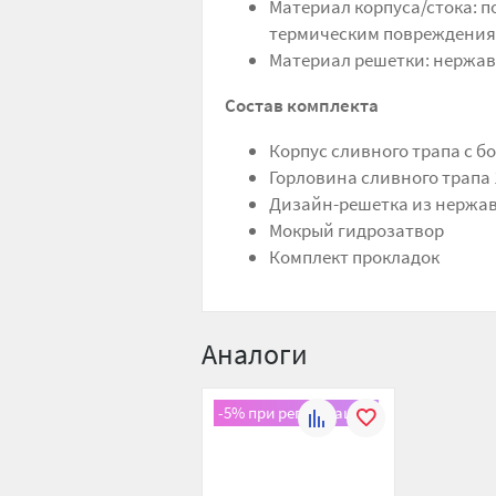
Материал корпуса/стока: 
термическим повреждени
Материал решетки: нержавею
Состав комплекта
Корпус сливного трапа с б
Горловина сливного трапа 
Дизайн-решетка из нержа
Мокрый гидрозатвор
Комплект прокладок
Аналоги
-5% при регистрации!
К
В
сравнению
избранное