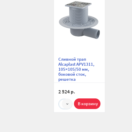
Сливной трап
Alcaplast APV1311,
105×105/50 мм,
боковой сток,
решетка
нержавеющая
сталь, мокрый
2 524 р.
гидрозатвор,
широкий воротник
1