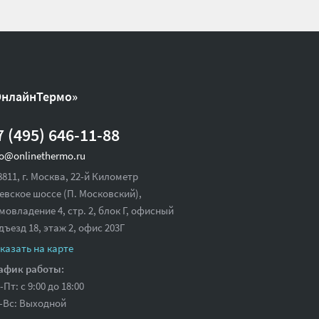
ОнлайнТермо»
7 (495) 646-11-88
fo@onlinethermo.ru
8811, г. Москва, 22-й Километр
евское шоссе (П. Московский),
мовладение 4, стр. 2, блок Г, офисный
дъезд 18,
этаж 2, офис 203Г
казать на карте
афик работы:
-Пт: с 9:00 до 18:00
-Вс: Выходной