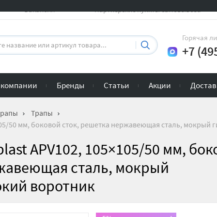
Вакансии
Партнерские пункты самовывоза
Горячая л
+7 (49
 компании
Бренды
Статьи
Акции
Достав
трапы
Трапы
×105/50 мм, боковой сток, решетка нержавеющая сталь, мокрый
last APV102, 105×105/50 мм, бо
ржавеющая сталь, мокрый
окий воротник