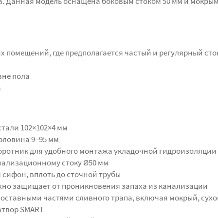
. Данная модель оснащена боковым стоком 50 мм и мокры
х помещений, где предполагается частый и регулярный сто
вне пола
а
тали 102×102×4 мм
рловина 9–95 мм
ротник для удобного монтажа укладочной гидроизоляции
нализационному стоку Ø50 мм
 сифон, вплоть до сточной трубы
но защищает от проникновения запаха из канализации
составными частями сливного трапа, включая мокрый, сухо
атвор SMART