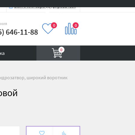
Войти или зарегистрироваться
Вход на сайт
иния
0
0
5) 646-11-88
0
ка
 гидрозатвор, широкий воротник
ковой
В
К