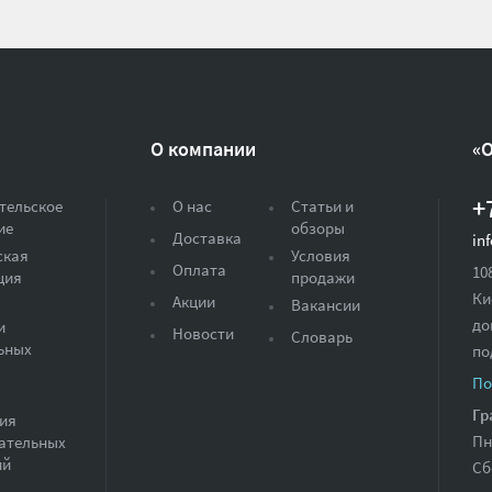
О компании
«
+
тельское
О нас
Статьи и
ие
обзоры
Доставка
in
ская
Условия
Оплата
10
ция
продажи
Ки
Акции
Вакансии
до
и
Новости
Словарь
ьных
по
По
Гр
ия
Пн
ательных
ий
Сб