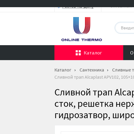
Оптовикам
Ростов-на-Дону
Каталог
О
Каталог
Сантехника
Сливные 
Сливной трап Alcaplast APV102, 105
Сливной трап Alcap
сток, решетка не
гидрозатвор, шир