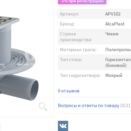
-5% при регистрации!
Артикул:
APV102
Бренд:
AlcaPlast
Страна
Чехия
производства:
Материал трапа:
Полипропи
Тип стока:
Горизонта
(боковой)
Тип гидрозатвора:
Мокрый
0 отзывов
Вопросы и ответы по товару
(0/21