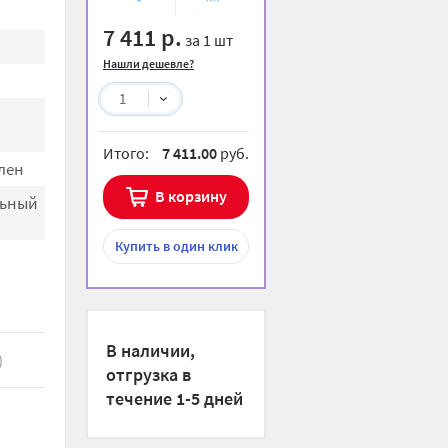
избранное
сравнению
7 411 р.
за 1 шт
Нашли дешевле?
1
Итого:
7 411.00
руб.
лен
В корзину
льный
Купить
в один клик
В наличии,
)
отгрузка в
течение 1-5 дней