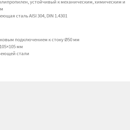
полипропилен, устойчивый к механическим, химическим и
ям
щая сталь AISI 304, DIN 1.4301
оковым подключением к стоку Ø50 мм
105×105 мм
веющей стали