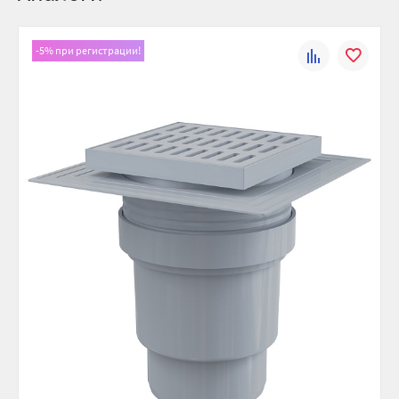
Размер гидрозатвора, мм:
51
Объемный сливной трап
Решетка из нержавеющей стали 145×145×5 мм
Решетка в комплекте:
Да
Регулируемая по высоте горловина 37–57 мм
-5% при регистрации!
К
В
Пропускная способность, л/мин:
88.8
Воротник с 2-х уровневой изоляцией для армирования
сравнению
избранно
стяжки под плиткой
Изоляционный воротник:
С 2-х уровневой изоляцией
Прямое подключение к канализационному стоку Ø110 мм
Размер решетки, мм:
145×145×5
Мокрый гидрозатвор надежно защищает от
Размер горловины, мм:
проникновения запаха из канализации
150×150
Материал корпуса/стока: полипропилен, устойчивый к
Регулируемая высота горловины,
37-57
механическим, химическим и термическим повреждениям
мм:
Состав комплекта
Диаметр стока, мм:
110
Корпус сливного трапа с прямым подключением к стоку
Общая высота монтажа, мм:
158-195
Ø110 мм
Гарантия, лет:
6
Горловина сливного трапа 150×150 мм
Решетка из нержавеющей стали
Ширина (упак), см:
19
Мокрый гидрозатвор
Глубина (упак), см:
23
Воротник с 2-х уровневой изоляцией, внутреннее
отверстие Ø150 мм
Высота (упак), см:
23