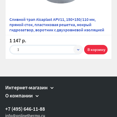
Комплект прокладок
Вес брутто, гр:
846
Сливной трап Alcaplast APV11, 150×150/110 мм,
прямой сток, пластиковая решетка, мокрый
гидрозатвор, воротник с двухровневой изоляцией
1 147 р.
1
Интернет-магазин
О компании
+7 (495) 646-11-88
info@onlinethermo.ru