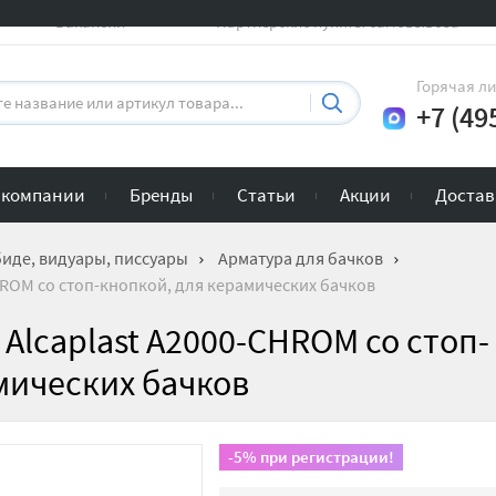
Вакансии
Партнерские пункты самовывоза
Горячая л
+7 (49
 компании
Бренды
Статьи
Акции
Достав
биде, видуары, писсуары
Арматура для бачков
HROM со стоп-кнопкой, для керамических бачков
Alcaplast A2000-CHROM со стоп-
мических бачков
-5% при регистрации!