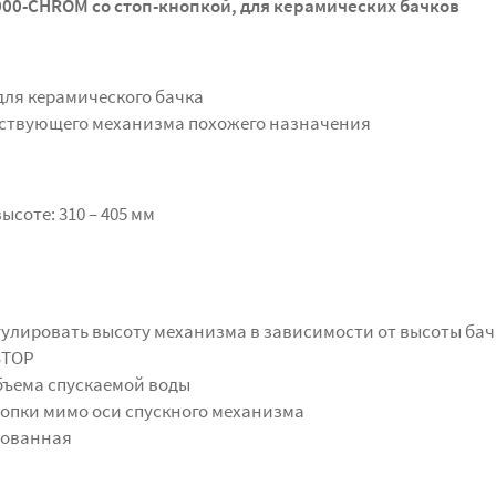
000-CHROM со стоп-кнопкой, для керамических бачков
ля керамического бачка
ествующего механизма похожего назначения
соте: 310 – 405 мм
гулировать высоту механизма в зависимости от высоты бач
STOP
бъема спускаемой воды
опки мимо оси спускного механизма
рованная