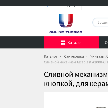
Оптовикам
Ростов-на-Дону
Каталог
О
Каталог
Сантехника
Унитазы, 
Сливной механизм Alcaplast A2000-C
Сливной механизм 
кнопкой, для кера