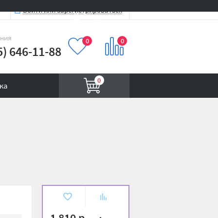
Войти или зарегистрироваться
Вход на сайт
иния
0
0
5) 646-11-88
0
ка
В
К
избранное
сравнению
1 810 р.