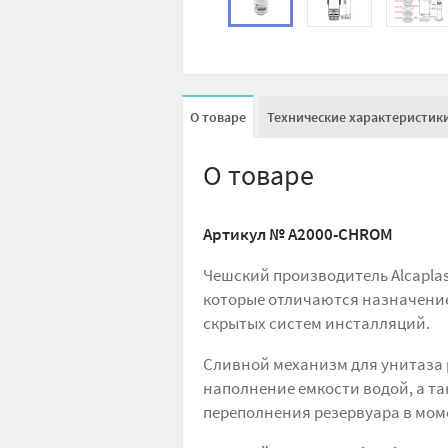
О товаре
Технические характеристик
О товаре
Артикул №
A2000-CHROM
Чешский производитель Alcapla
которые отличаются назначение
скрытых систем инсталляций.
Сливной механизм для унитаза р
наполнение емкости водой, а та
переполнения резервуара в мом