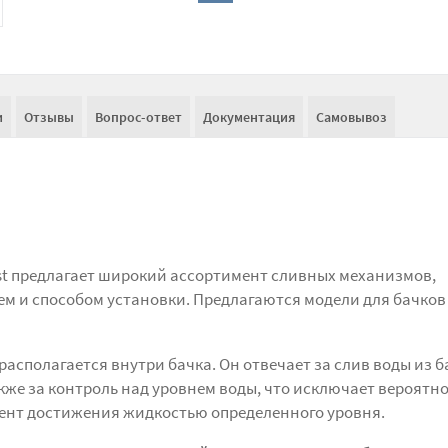
и
Отзывы
Вопрос-ответ
Документация
Самовывоз
st предлагает широкий ассортимент сливных механизмов,
м и способом установки. Предлагаются модели для бачков
асполагается внутри бачка. Он отвечает за слив воды из б
кже за контроль над уровнем воды, что исключает вероятн
ент достижения жидкостью определенного уровня.