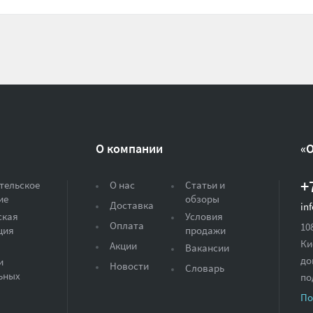
О компании
«
+
тельское
О нас
Статьи и
ие
обзоры
Доставка
in
ская
Условия
Оплата
10
ция
продажи
Ки
Акции
Вакансии
до
и
Новости
Словарь
ьных
по
По