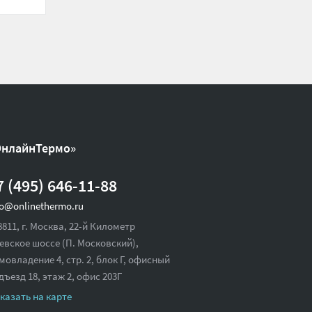
ОнлайнТермо»
7 (495) 646-11-88
fo@onlinethermo.ru
8811, г. Москва, 22-й Километр
евское шоссе (П. Московский),
мовладение 4, стр. 2, блок Г, офисный
дъезд 18,
этаж 2, офис 203Г
казать на карте