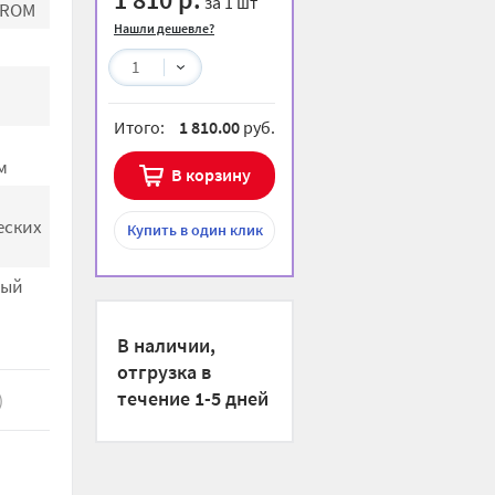
за 1 шт
HROM
Нашли дешевле?
1
Итого:
1 810.00
руб.
м
В корзину
еских
Купить
в один клик
ный
В наличии,
отгрузка в
течение 1-5 дней
)