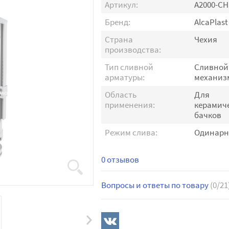
Артикул:
A2000-C
Бренд:
AlcaPlast
Страна
Чехия
производства:
Тип сливной
Сливной
арматуры:
механиз
Область
Для
применения:
керамич
бачков
Режим слива:
Одинар
0 отзывов
Вопросы и ответы по товару
(0/21