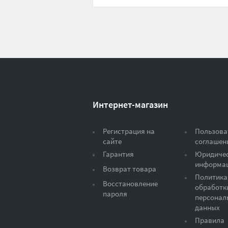
Интернет-магазин
Регистрация на
Пользова
сайте
соглашен
Гарантия
Юридиче
информа
Возврат товара
Политика
Восстановление
обработк
пароля
персонал
данных
Правила