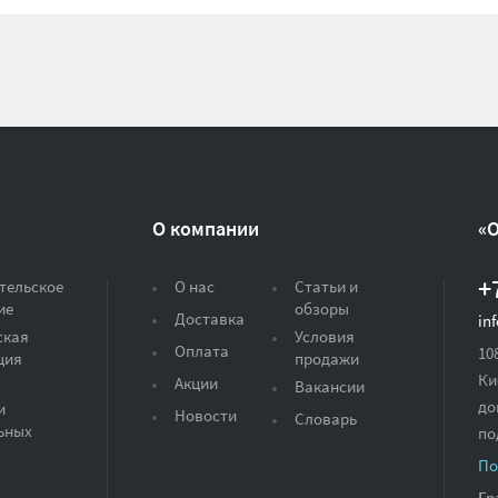
О компании
«
+
тельское
О нас
Статьи и
ие
обзоры
Доставка
in
ская
Условия
Оплата
10
ция
продажи
Ки
Акции
Вакансии
до
и
Новости
Словарь
ьных
по
По
Гр