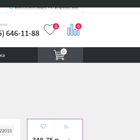
Войти или зарегистрироваться
Вход на сайт
иния
0
0
5) 646-11-88
0
ка
В
К
22016
избранное
сравнению
348.75 р.