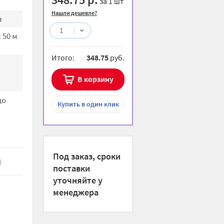
за 1 шт
Нашли дешевле?
я
1
 50 м
Итого:
348.75
руб.
В корзину
до
Купить
в один клик
Под заказ, сроки
)
поставки
уточняйте у
менеджера