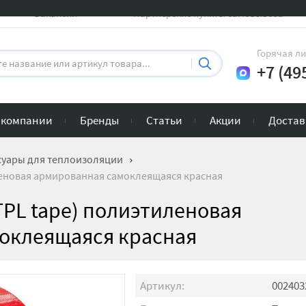
Вакансии
Партнерские пункты самовывоза
Горячая л
+7 (49
 компании
Бренды
Статьи
Акции
Достав
суары для теплоизоляции
леновая армированная самоклеящаяся красная
TPL tape) полиэтиленовая
оклеящаяся красная
Артикул:
002403