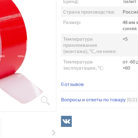
Бренд:
Тилит
Страна производства:
Росси
Размер:
48 мм х
синяя
Температура
+5
приклеивания
(монтажа), °С, не ниже:
Температура
от -60 
эксплуатации, °С:
+60
0 отзывов
Вопросы и ответы по товару
(0/21