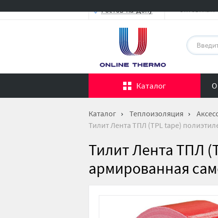
Оптовикам
Ростов-на-Дону
Каталог
О
Каталог
Теплоизоляция
Аксес
Тилит Лента ТПЛ (TPL tape) полиэти
Тилит Лента ТПЛ (
армированная сам