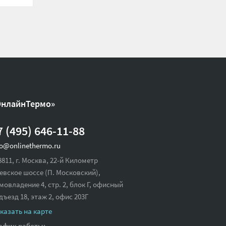
ОнлайнТермо»
7 (495) 646-11-88
fo@onlinethermo.ru
8811, г. Москва, 22-й Километр
евское шоссе (П. Московский),
мовладение 4, стр. 2, блок Г, офисный
дъезд 18,
этаж 2, офис 203Г
казать на карте
афик работы: